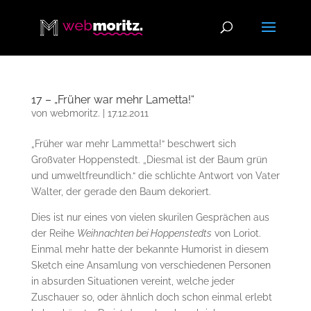
17 – „Früher war mehr Lametta!“
von
webmoritz.
|
17.12.2011
„Früher war mehr Lammetta!“ beschwert sich
Großvater Hoppenstedt. „Diesmal ist der Baum grün
und umweltfreundlich.“ die schlichte Antwort von Vater
Walter, der gerade den Baum dekoriert.
Dies ist nur eines von vielen skurilen Gesprächen aus
der Reihe
Weihnachten bei Hoppenstedts
von Loriot.
Einmal mehr hatte der bekannte Humorist in diesem
Sketch eine Ansamlung von verschiedenen Personen
in absurden Situationen vereint, welche jeder
Zuschauer so, oder ähnlich doch schon einmal erlebt