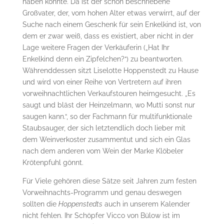
haben könnte. Da ist der schon beschriebene
Großvater, der, vom hohen Alter etwas verwirrt, auf der
Suche nach einem Geschenk für sein Enkelkind ist, von
dem er zwar weiß, dass es existiert, aber nicht in der
Lage weitere Fragen der Verkäuferin („Hat Ihr
Enkelkind denn ein Zipfelchen?“) zu beantworten.
Währenddessen sitzt Liselotte Hoppenstedt zu Hause
und wird von einer Reihe von Vertretern auf ihren
vorweihnachtlichen Verkaufstouren heimgesucht. „Es
saugt und bläst der Heinzelmann, wo Mutti sonst nur
saugen kann.“, so der Fachmann für multifunktionale
Staubsauger, der sich letztendlich doch lieber mit
dem Weinverkoster zusammentut und sich ein Glas
nach dem anderen vom Wein der Marke Klöbeler
Krötenpfuhl gönnt.
Für Viele gehören diese Sätze seit Jahren zum festen
Vorweihnachts-Programm und genau deswegen
sollten die
Hoppenstedts
auch in unserem Kalender
nicht fehlen. Ihr Schöpfer Vicco von Bülow ist im