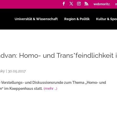
webmoritz.
m
Universität & Wissenschaft
Region & Politik
Kultur & Spo
dvan: Homo- und Trans*feindlichkeit 
sky
|
30.05.2017
 Vorstellungs- und Diskussionsrunde zum Thema „Homo- und
n“ im Koeppenhaus statt.
(mehr …)