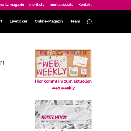
oritz.magazin
moritz.tv
moritz.socials
Kontakt
rt
Liveticker
Online-Magazin
Team
in
Hier kommt ihr zum aktuellen
web.weekly