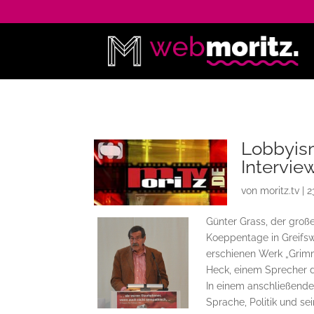
Lobbyism
Intervie
von
moritz.tv
|
2
Günter Grass, der groß
Koeppentage in Greifs
erschienen Werk „Grimm
Heck, einem Sprecher 
In einem anschließende
Sprache, Politik und se