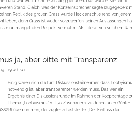
n und war wohl nicht rechtzeitig geflohen. Das wäre er vielleicht
hweren Stand. Gleich, was der Konzernsprecher sagte (zugegeben: m
einzelnen Replik des großen Grass wurde Heck anschließend von jenem
hl leben, denn Grass ist weder vorzuwerfen, seinen Auslassungen h
muss man mangelnden Respekt vermuten: Als Literat von solchem Ra
us ja, aber bitte mit Transparenz
ing
|
19.06.2011
Einig waren sich die fünf Diskussionsteilnehmer, dass Lobbyism
notwendig ist, aber transparenter werden muss. Das war ein
Ergebnis einer Diskussionsrunde im Rahmen der Koeppentage 
Thema „Lobbyismus“ mit 70 Zuschauern, zu denen auch Günter
(SWR) übernommen, der zugleich feststellte: „Der Einfluss der