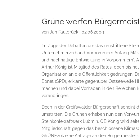
Grüne werfen Bürgermeist
von
Jan Faulbrück
|
02.06.2009
Im Zuge der Debatten um das umstrittene Stein
Unternehmerverband Vorpommern Anfang März di
und nachhaltige Entwicklung in Vorpommern“. A
Arthur König ist Mitglied des Rates, doch bis he
Organisation an die Öffentlichkeit gedrungen. D
Ebnet (SPD), erklärte gegenüber Ostseewelle H
machen und dabei Vorhaben in den Bereichen In
voranbringen.
Doch in der Greifswalder Bürgerschaft scheint 
umstritten. Die Grünen erheben nun den Vorwurf
Steinkohlekraftwerk Lubmin. OB König wird seit
Mitgliedschaft gegen das beschlossene Klimasc
GRÜNE/ok eine Anfrage an den Bürgermeister ge