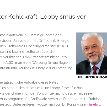
er Kohlekraft-Lobbyismus vor
kohlekraftwerk in Lubmin gründete der
esen Jahres den „Rat für Technik, Energie
uch Greifswalds Oberbürgermeister (OB) Dr.
ute sind kaum Einzelheiten über die
er Vorsitzende, Ex-Wirtschaftsminister Otto
IT-RADIO, man wolle Werbung für die Region
frastruktur, Tourismus, Energie und Forschung
die tatsächliche Aufgabe dieses Rates
, es handle sich dabei um reine Lobby-Arbeit für das
ens der Grünen nun der Vorwurf gemacht, dass er mit seiner
hutzprogramm für Greifswald verstoße. Daher hatte die Fraktion
stellt. Unter anderem wollte man von Dr. König wissen:
(mehr …)