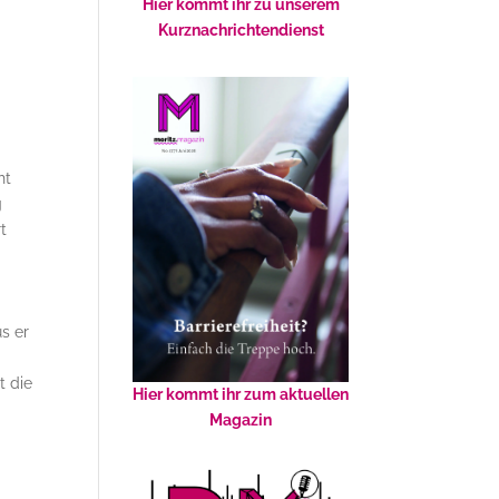
Hier kommt ihr zu unserem
Kurznachrichtendienst
ht
g
t
m
s er
t die
Hier kommt ihr zum aktuellen
Magazin