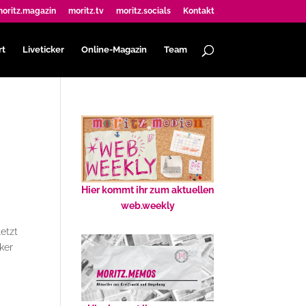
oritz.magazin
moritz.tv
moritz.socials
Kontakt
rt
Liveticker
Online-Magazin
Team
Hier kommt ihr zum aktuellen
web.weekly
etzt
ker