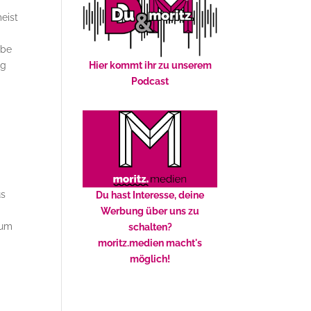
eist
abe
ng
Hier kommt ihr zu unserem
Podcast
us
Du hast Interesse, deine
Werbung über uns zu
zum
schalten?
moritz.medien macht's
möglich!