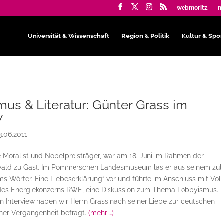
webmoritz.
m
Universität & Wissenschaft
Region & Politik
Kultur & Spo
us & Literatur: Günter Grass im
w
3.06.2011
e Moralist und Nobelpreisträger, war am 18. Juni im Rahmen der
wald zu Gast. Im Pommerschen Landesmuseum las er aus seinem zul
s Wörter. Eine Liebeserklärung“ vor und führte im Anschluss mit Vol
des Energiekonzerns RWE, eine Diskussion zum Thema Lobbyismus.
n Interview haben wir Herrn Grass nach seiner Liebe zur deutschen
iner Vergangenheit befragt.
(mehr …)