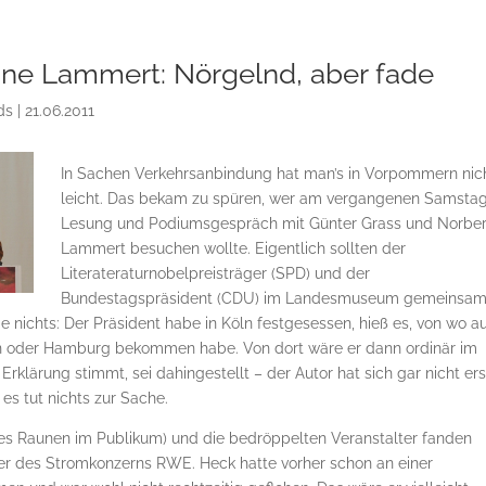
ne Lammert: Nörgelnd, aber fade
ds
|
21.06.2011
In Sachen Verkehrsanbindung hat man’s in Vorpommern nic
leicht. Das bekam zu spüren, wer am vergangenen Samsta
Lesung und Podiumsgespräch mit Günter Grass und Norber
Lammert besuchen wollte. Eigentlich sollten der
Literateraturnobelpreisträger (SPD) und der
Bundestagspräsident (CDU) im Landesmuseum gemeinsa
 nichts: Der Präsident habe in Köln festgesessen, hieß es, von wo au
lin oder Hamburg bekommen habe. Von dort wäre er dann ordinär im
rklärung stimmt, sei dahingestellt – der Autor hat sich gar nicht ers
s tut nichts zur Sache.
tes Raunen im Publikum) und die bedröppelten Veranstalter fanden
cher des Stromkonzerns RWE. Heck hatte vorher schon an einer