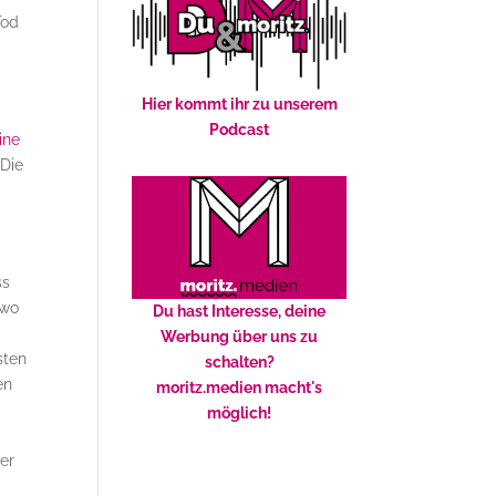
Tod
Hier kommt ihr zu unserem
Podcast
ine
 Die
ss
dwo
Du hast Interesse, deine
Werbung über uns zu
sten
schalten?
en
moritz.medien macht's
möglich!
ier