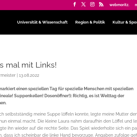
webmoritz.
m
Universität & Wissenschaft
Region & Politik
Kultur & Spo
 mal mit Links!
rmeister
|
13.08.2022
markiert einen speziellen Tag für spezielle Menschen mit speziellen
neale! Suppenkellen! Dosenöffner!): Richtig, es ist Welttag der
nen.
ach selbstständig meine Suppe löffeln konnte, legte meine Mutter de
 nun einmal macht. Die kleine Laura nahm daraufhin den Löffel und l
legte ihn wieder auf die rechte Seite. Das Spiel wiederholte sich ein p
h, dass ich scheinbar die linke Hand bevorzuge. Angaben zufolge ge