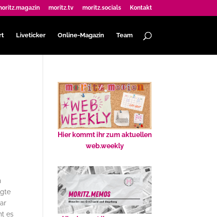
oritz.magazin
moritz.tv
moritz.socials
Kontakt
rt
Liveticker
Online-Magazin
Team
Hier kommt ihr zum aktuellen
web.weekly
n
egte
aar
ht es