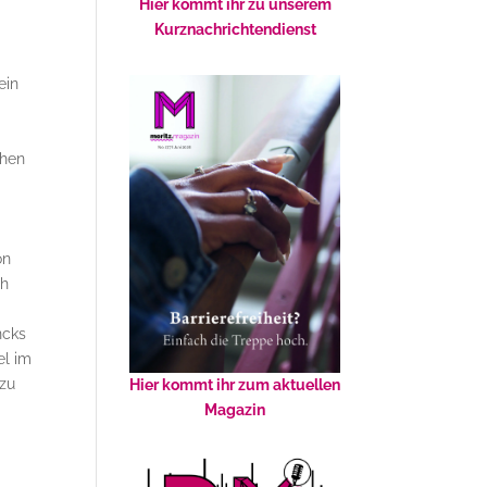
Hier kommt ihr zu unserem
Kurznachrichtendienst
ein
then
on
ch
ncks
el im
 zu
Hier kommt ihr zum aktuellen
Magazin