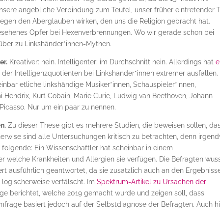
unsere angebliche Verbindung zum Teufel, unser früher eintretender 
l gegen den Aberglauben wirken, den uns die Religion gebracht hat.
gesehenes Opfer bei Hexenverbrennungen. Wo wir gerade schon bei
 über zu Linkshänder*innen-Mythen.
er.
Kreativer: nein. Intelligenter: im Durchschnitt nein. Allerdings hat
e
g der Intelligenzquotienten bei Linkshänder*innen extremer ausfallen.
bar etliche linkshändige Musiker*innen, Schauspieler*innen,
i Hendrix, Kurt Cobain, Marie Curie, Ludwig van Beethoven, Johann
icasso. Nur um ein paar zu nennen.
n.
Zu dieser These gibt es mehrere Studien, die beweisen sollen, da
scherwise sind alle Untersuchungen kritisch zu betrachten, denn irgen
 folgende: Ein Wissenschaftler hat scheinbar in einem
r welche Krankheiten und Allergien sie verfügen. Die Befragten wus
t ausführlich geantwortet, da sie zusätzlich auch an den Ergebniss
 logischerweise verfälscht. Im
Spektrum-Artikel zu Ursachen der
e berichtet, welche 2019 gemacht wurde und zeigen soll, dass
Umfrage basiert jedoch auf der Selbstdiagnose der Befragten. Auch h