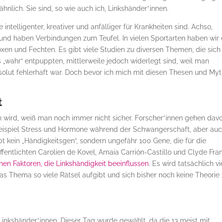
hnlich. Sie sind, so wie auch ich, Linkshänder*innen.
intelligenter, kreativer und anfälliger für Krankheiten sind. Achso,
 und haben Verbindungen zum Teufel. In vielen Sportarten haben wir 
Boxen und Fechten. Es gibt viele Studien zu diversen Themen, die sich
 „wahr“ entpuppten, mittlerweile jedoch widerlegt sind, weil man
solut fehlerhaft war. Doch bevor ich mich mit diesen Thesen und My
t
 wird, weiß man noch immer nicht sicher. Forscher*innen gehen dav
 Beispiel Stress und Hormone während der Schwangerschaft, aber au
ibt kein „Händigkeitsgen“, sondern ungefähr 100 Gene, die für die
öffentlichten Carolien de Kovel, Amaia Carrión-Castillo und Clyde Fra
hen Faktoren, die Linkshändigkeit beeinflussen
. Es wird tatsächlich vi
as Thema so viele Rätsel aufgibt und sich bisher noch keine Theorie
Linkshänder*innen. Dieser Tag wurde gewählt, da die 13 meist mit