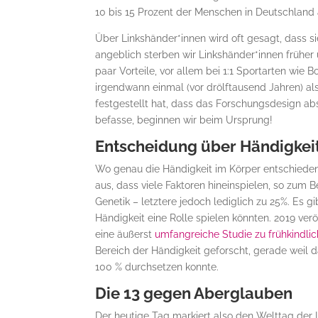
10 bis 15 Prozent der Menschen in Deutschland ä
Über Linkshänder*innen wird oft gesagt, dass sie 
angeblich sterben wir Linkshänder*innen früher
paar Vorteile, vor allem bei 1:1 Sportarten wie 
irgendwann einmal (vor drölftausend Jahren) als
festgestellt hat, dass das Forschungsdesign ab
befasse, beginnen wir beim Ursprung!
Entscheidung über Händigkei
Wo genau die Händigkeit im Körper entschieden
aus, dass viele Faktoren hineinspielen, so zum
Genetik – letztere jedoch lediglich zu 25%. Es g
Händigkeit eine Rolle spielen könnten. 2019 ver
eine äußerst
umfangreiche Studie zu frühkindlic
Bereich der Händigkeit geforscht, gerade weil d
100 % durchsetzen konnte.
Die 13 gegen Aberglauben
Der heutige Tag markiert also den Welttag der 