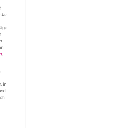
d
 das
säge
n
en
an
en
.
n
, in
und
ach