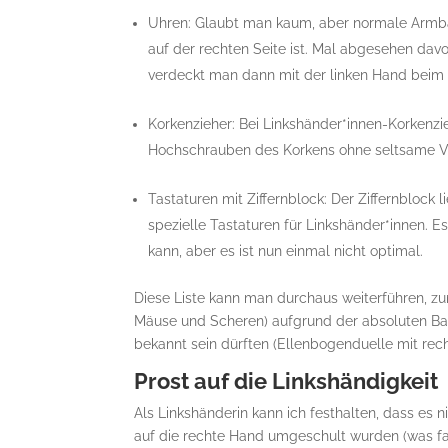
Uhren: Glaubt man kaum, aber normale Armban
auf der rechten Seite ist. Mal abgesehen da
verdeckt man dann mit der linken Hand beim Ei
Korkenzieher: Bei Linkshänder*innen-Korkenzie
Hochschrauben des Korkens ohne seltsame Ve
Tastaturen mit Ziffernblock: Der Ziffernblock l
spezielle Tastaturen für Linkshänder*innen. E
kann, aber es ist nun einmal nicht optimal.
Diese Liste kann man durchaus weiterführen, zu
Mäuse und Scheren) aufgrund der absoluten Ban
bekannt sein dürften (Ellenbogenduelle mit rec
Prost auf die Linkshändigkeit
Als Linkshänderin kann ich festhalten, dass es n
auf die rechte Hand umgeschult wurden (was fat