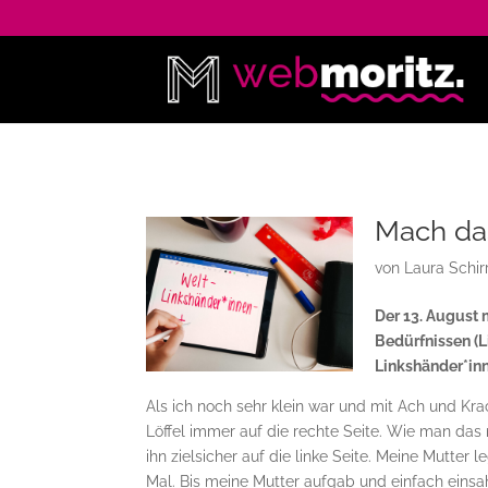
Mach das
von
Laura Schir
Der 13. August 
Bedürfnissen (Li
Linkshänder*in
Als ich noch sehr klein war und mit Ach und Kr
Löffel immer auf die rechte Seite. Wie man das
ihn zielsicher auf die linke Seite. Meine Mutter 
Mal. Bis meine Mutter aufgab und einfach einsa