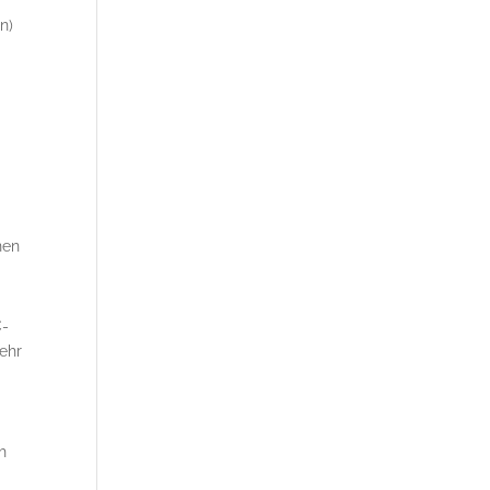
n)
.
nen
C-
ehr
ch