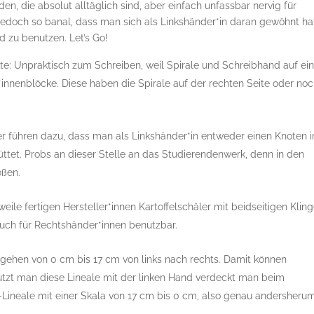
en, die absolut alltäglich sind, aber einfach unfassbar nervig für
 jedoch so banal, dass man sich als Linkshänder*in daran gewöhnt ha
 zu benutzen. Let’s Go!
eite: Unpraktisch zum Schreiben, weil Spirale und Schreibhand auf ei
*innenblöcke. Diese haben die Spirale auf der rechten Seite oder no
r führen dazu, dass man als Linkshänder*in entweder einen Knoten 
üttet. Probs an dieser Stelle an das Studierendenwerk, denn in den
oßen.
eile fertigen Hersteller*innen Kartoffelschäler mit beidseitigen Klin
 auch für Rechtshänder*innen benutzbar.
n gehen von 0 cm bis 17 cm von links nach rechts. Damit können
utzt man diese Lineale mit der linken Hand verdeckt man beim
y-Lineale mit einer Skala von 17 cm bis 0 cm, also genau andersherum