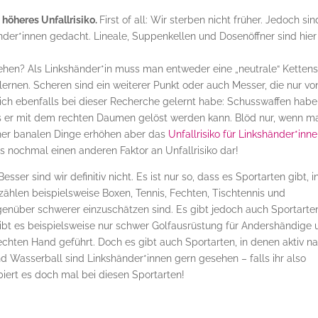
 höheres Unfallrisiko.
First of all: Wir sterben nicht früher. Jedoch sin
nder*innen gedacht. Lineale, Suppenkellen und Dosenöffner sind hier
hen? Als Linkshänder*in muss man entweder eine „neutrale“ Ketten
rnen. Scheren sind ein weiterer Punkt oder auch Messer, die nur vo
s ich ebenfalls bei dieser Recherche gelernt habe: Schusswaffen hab
s er mit dem rechten Daumen gelöst werden kann. Blöd nur, wenn m
eher banalen Dinge erhöhen aber das
Unfallrisiko für Linkshänder*inn
 nochmal einen anderen Faktor an Unfallrisiko dar!
Besser sind wir definitiv nicht. Es ist nur so, dass es Sportarten gibt, i
zählen beispielsweise Boxen, Tennis, Fechten, Tischtennis und
enüber schwerer einzuschätzen sind. Es gibt jedoch auch Sportarten
ibt es beispielsweise nur schwer Golfausrüstung für Andershändige 
echten Hand geführt. Doch es gibt auch Sportarten, in denen aktiv n
d Wasserball sind Linkshänder*innen gern gesehen – falls ihr also
biert es doch mal bei diesen Sportarten!