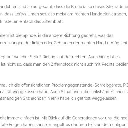
duhren sind so aufgebaut, dass die Krone (also dieses Stellrädche
von, dass Leftys Uhren sowieso meist am rechten Handgelenk tragen,
nstellen einfach das Ziffernblatt.
hern ist die Spindel in die andere Richtung gedreht, was das
rrenkungen der linken oder Gebrauch der rechten Hand ermöglicht
iegt auf welcher Seite? Richtig, auf der rechten. Auch hier gibt es
s ist nicht so, dass man den Ziffernblock nicht auch mit Rechts bedie
mal ich die offensichtlichen Problemgegenstände (Schreibgeräte, P
alität weggelassen habe. Auch Situationen, die Linkshänder*innen s
htshändigen Sitznachbar*innen!) habe ich getrost weggelassen.
icht immer einfach ist. Mit Blick auf die Generationen vor uns, die no
ale Folgen haben kann!), mangelt es dadurch teils an der richtigen