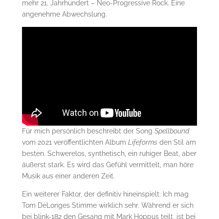
mehr 21. Jahrhundert – Neo-Progressive Rock. Eine
angenehme Abwechslung.
Für mich persönlich beschreibt der Song
Spellbound
vom 2021 veröffentlichten Album
Lifeforms
den Stil am
besten. Schwerelos, synthetisch, ein ruhiger Beat, aber
äußerst stark. Es wird das Gefühl vermittelt, man höre
Musik aus einer anderen Zeit.
Ein weiterer Faktor, der definitiv hineinspielt: Ich mag
Tom DeLonges Stimme wirklich sehr. Während er sich
bei blink-182 den Gesang mit Mark Hoppus teilt, ist bei