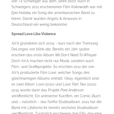
von Til Schweiger aus dem Jahre 2007. Auch in
Schweigers 2011 erschienenen Film
Kokowääh
war mit
Epic Holiday
ein Song der amerikansichen Band zu
hören. Damit wurden Angels & Airwaves in
Deutschland ein wenig bekannter.
Spread Love Like Violence
ΛVΛ gründeten sich 2005 – kurz nach der Trennung
DeLonges von blink-182. Bereits ein Jahr später
erschien das erste Album
We Don‘t Need To Whisper
.
Doch ΛVΛ machen nicht nur Musik, sondern auch
Film- und Grafikprojekte. So erschien 2011 der von
ΛVΛ produzierte Film
Love
, welcher Songs des
gleichnamigen Albums enthält. Okay, eigentlich sind
es zwei Alben:
Love
(2010) und
Love: Part Two
(2011).
2015 wurde dann das Projekt
Poet Anderson
veröffentlicht: Ein animierter Kurzfilm, ein Comic-Buch
und – natürlich – das fünfte Studioalbum. 2021 hat die
Band mit
Lifeforms
ihr bereits sechstes Studioalbum
veröffentlicht. Zusätzlich erschienen drei EPs, darunter