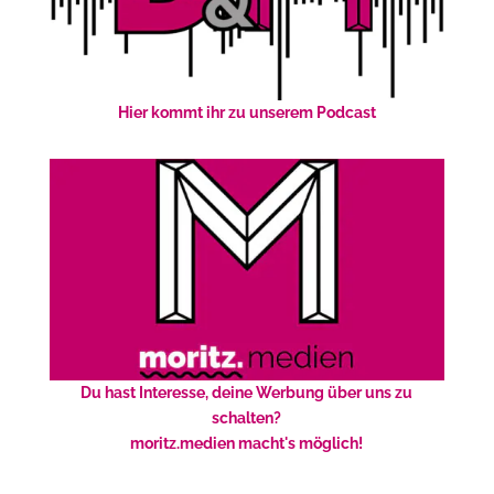
Hier kommt ihr zu unserem Podcast
Du hast Interesse, deine Werbung über uns zu
schalten?
moritz.medien macht's möglich!