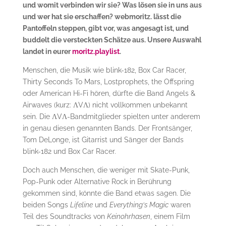
und womit verbinden wir sie? Was lösen sie in uns aus
und wer hat sie erschaffen? webmoritz. lässt die
Pantoffeln steppen, gibt vor, was angesagt ist, und
buddelt die versteckten Schätze aus. Unsere Auswahl
landet in eurer
moritz.playlist
.
Menschen, die Musik wie blink-182, Box Car Racer,
Thirty Seconds To Mars, Lostprophets, the Offspring
oder American Hi-Fi hören, dürfte die Band Angels &
Airwaves (kurz: ΛVΛ) nicht vollkommen unbekannt
sein. Die ΛVΛ-Bandmitglieder spielten unter anderem
in genau diesen genannten Bands. Der Frontsänger,
Tom DeLonge, ist Gitarrist und Sänger der Bands
blink-182 und Box Car Racer.
Doch auch Menschen, die weniger mit Skate-Punk,
Pop-Punk oder Alternative Rock in Berührung
gekommen sind, könnte die Band etwas sagen. Die
beiden Songs
Lifeline
und
Everything‘s Magic
waren
Teil des Soundtracks von
Keinohrhasen
, einem Film