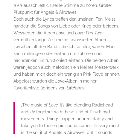
ΛVΛ ausschließlich seine Stimme zu hören. Großer
Pluspunkt für Angels & Airwaves.
Doch auch die Lyrics treffen den (meinen) Ton. Meist
handeln die Songs von Liebe oder Krieg oder beidem.
Weswegen die Alben
Love
und
Love: Part Two
vermutlich lange Zeit meine favorisierten Alben
zwischen all den Bands, die ich so höre, waren. Man
kann mitsingen oder einfach nur zuhören und
nachdenken. Es funktioniert einfach. Die beiden Alben
waren jedoch auch melodisch ein kleines Meisterwerk
und haben mich doch ein wenig an Pink Floyd erinnert.
Abgelöst wurden die
Love
-Alben in meiner
Favoritenliste übrigens von
Lifeforms
.
„The music of
Love
. It’s like blending Radiohead
and U2 together with these kind of Pink Floyd
movements. Things happen unpredictably and
take you to these epic soundscapes. It’s very much
in the spirit of Angels & Airwaves, but it sounds