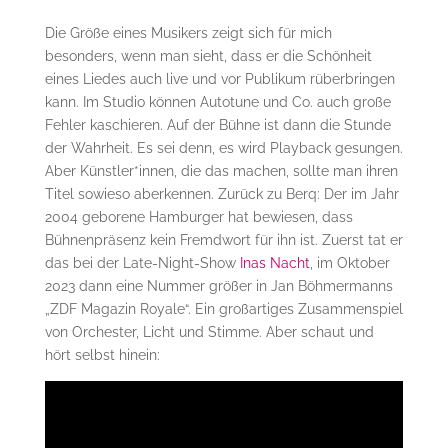
Die Größe eines Musikers zeigt sich für mich
besonders, wenn man sieht, dass er die Schönheit
eines Liedes auch live und vor Publikum rüberbringen
kann. Im Studio können Autotune und Co. auch große
Fehler kaschieren. Auf der Bühne ist dann die Stunde
der Wahrheit. Es sei denn, es wird Playback gesungen.
Aber Künstler*innen, die das machen, sollte man ihren
Titel sowieso aberkennen. Zurück zu Berq: Der im Jahr
2004 geborene Hamburger hat bewiesen, dass
Bühnenpräsenz kein Fremdwort für ihn ist. Zuerst tat er
das bei der Late-Night-Show
Inas Nacht
, im Oktober
2023 dann eine Nummer größer in Jan Böhmermanns
„ZDF Magazin Royale“. Ein großartiges Zusammenspiel
von Orchester, Licht und Stimme. Aber schaut und
hört selbst hinein: