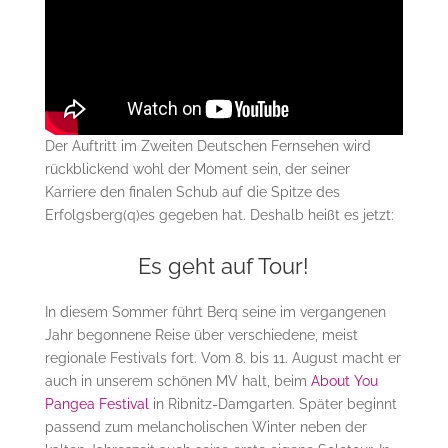
Der Auftritt im Zweiten Deutschen Fernsehen wird
rückblickend wohl der Moment sein, der seiner
Karriere den finalen Schub auf die Spitze des
Erfolgsberg(q)es gegeben hat. Deshalb heißt es jetzt:
Es geht auf Tour!
In diesem Sommer führt Berq seine im vergangenen
Jahr begonnene Reise über verschiedene, meist
regionale Festivals fort. Vom 8. bis 11. August macht er
auch in unserem schönen MV halt, beim
About You
Pangea Festival
in Ribnitz-Damgarten. Später beginnt
passend zum melancholischen Winter neben der