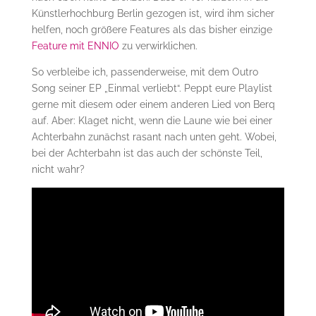
Künstlerhochburg Berlin gezogen ist, wird ihm sicher
helfen, noch größere Features als das bisher einzige
Feature mit ENNIO
zu verwirklichen.
So verbleibe ich, passenderweise, mit dem Outro
Song seiner EP „Einmal verliebt“. Peppt eure Playlist
gerne mit diesem oder einem anderen Lied von Berq
auf. Aber: Klaget nicht, wenn die Laune wie bei einer
Achterbahn zunächst rasant nach unten geht. Wobei,
bei der Achterbahn ist das auch der schönste Teil,
nicht wahr?