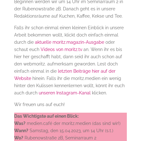
Beginnen werden wir um 14 Uhr im Seminarraum 2 in
der Rubenowstraße 2B. Danach geht es in unsere
Redaktionsräume auf Kuchen, Kaffee, Kekse und Tee.
Falls ihr schon einmal einen kleinen Einblick in unsere
Arbeit bekommen wollt, klickt doch einfach einmal
durch die
aktuelle moritz.magazin-Ausgabe
oder
schaut euch
Videos von moritz.tv
an. Wenn ihr es bis
hier her geschafft habt, dann seid ihr auch schon auf
den webmoritz. aufmerksam geworden. Lest doch
einfach einmal in die
letzten Beiträge hier auf der
Website
hinein. Falls ihr die moritz.medien ein wenig
hinter den Kulissen kennenlernen wollt, könnt ihr euch
auch durch
unseren Instagram-Kanal
klicken.
Wir freuen uns auf euch!
Das Wichtigste auf einen Blick:
Was?
medien.café der moritz.medien (das sind wir!)
Wann?
Samstag, den 15.04.2023, um 14 Uhr (s.t.)
Wo?
Rubenowstraße 2B, Seminarraum 2