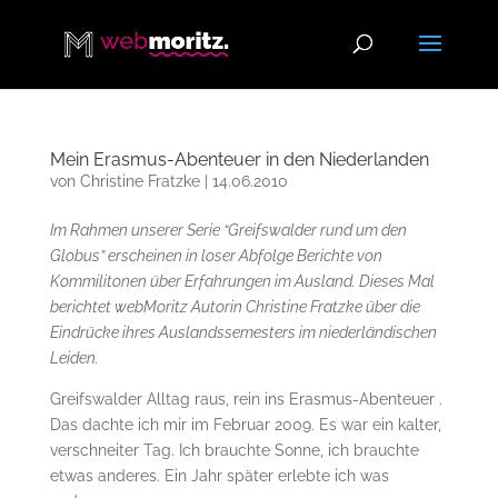
Mein Erasmus-Abenteuer in den Niederlanden
von
Christine Fratzke
|
14.06.2010
Im Rahmen unserer Serie “Greifswalder rund um den
Globus” erscheinen in loser Abfolge Berichte von
Kommilitonen über Erfahrungen im Ausland. Dieses Mal
berichtet webMoritz Autorin Christine Fratzke über die
Eindrücke ihres Auslandssemesters im niederländischen
Leiden.
Greifswalder Alltag raus, rein ins Erasmus-Abenteuer .
Das dachte ich mir im Februar 2009. Es war ein kalter,
verschneiter Tag. Ich brauchte Sonne, ich brauchte
etwas anderes. Ein Jahr später erlebte ich was