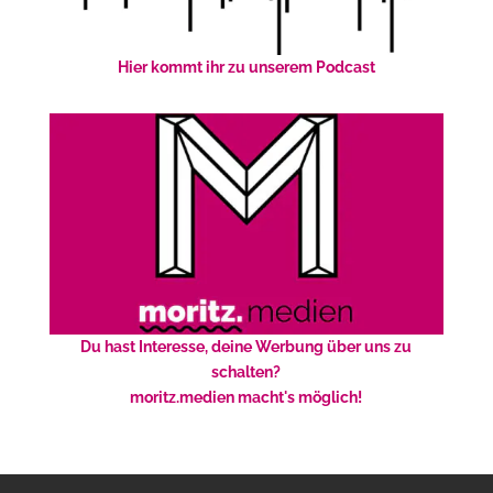
Hier kommt ihr zu unserem Podcast
Du hast Interesse, deine Werbung über uns zu
schalten?
moritz.medien macht's möglich!