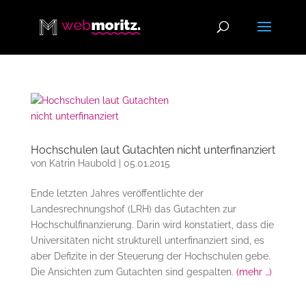
Hochschulen laut Gutachten nicht unterfinanziert
von
Katrin Haubold
|
05.01.2015
Ende letzten Jahres veröffentlichte der
Landesrechnungshof (LRH) das Gutachten zur
Hochschulfinanzierung. Darin wird konstatiert, dass die
Universitäten nicht strukturell unterfinanziert sind, es
aber Defizite in der Steuerung der Hochschulen gebe.
Die Ansichten zum Gutachten sind gespalten.
(mehr …)