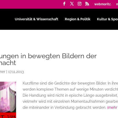
webmoritz.
m
Universität & Wissenschaft
Region & Politik
Kultur & Spo
ungen in bewegten Bildern der
nacht
ner
|
17.11.2013
Kurzfilme sind die Gedichte der bewegten Bilder. In ihn
werden komplexe Themen auf wenige Minuten verdicht
Die Handlung wird nicht in epische Länge ausgebreitet
vielmehr wird mit einzelnen Momentaufnahmen gearbei
die miteinander in Verbindung gebracht werden.
(mehr 