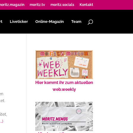
oritz.magazin
moritz.tv
moritz.socials
Kontakt
rt
Liveticker
Online-Magazin
Team
Hier kommt ihr zum aktuellen
web.weekly
en
et.
,
tet,
…)