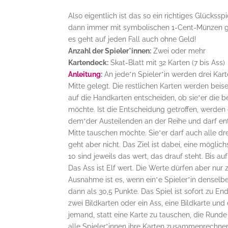
Also eigentlich ist das so ein richtiges Glücks
dann immer mit symbolischen 1-Cent-Münzen ges
es geht auf jeden Fall auch ohne Geld!
Anzahl der Spieler*innen:
Zwei oder mehr
Kartendeck:
Skat-Blatt mit 32 Karten (7 bis Ass)
Anleitung
:
An jede*n Spieler*in werden drei Kart
Mitte gelegt. Die restlichen Karten werden beisei
auf die Handkarten entscheiden, ob sie*er die b
möchte. Ist die Entscheidung getroffen, werden 
dem*der Austeilenden an der Reihe und darf entsc
Mitte tauschen möchte. Sie*er darf auch alle d
geht aber nicht. Das Ziel ist dabei, eine mögli
10 sind jeweils das wert, das drauf steht. Bis a
Das Ass ist Elf wert. Die Werte dürfen aber n
Ausnahme ist es, wenn ein*e Spieler*in denselb
dann als 30,5 Punkte. Das Spiel ist sofort zu En
zwei Bildkarten oder ein Ass, eine Bildkarte un
jemand, statt eine Karte zu tauschen, die Runde 
alle Spieler*innen ihre Karten zusammenrechnen