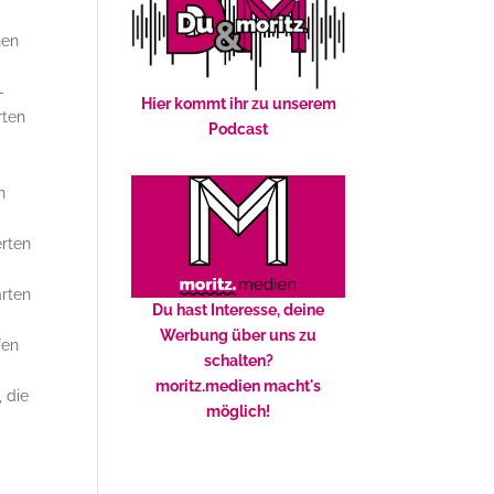
hen
-
Hier kommt ihr zu unserem
rten
Podcast
n
erten
arten
Du hast Interesse, deine
Werbung über uns zu
fen
schalten?
moritz.medien macht's
 die
möglich!