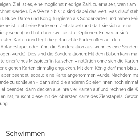
igen. Ziel ist es, eine möglichst niedrige Zahl zu erhalten, wenn am
net werden. Die Werte 2 bis 10 sind dabei das wert, was drauf steh
ull. Bube, Dame und König fungieren als Sonderkarten und haben kei
ihe ist, zieht eine Karte vom Ziehstapel (und darf sie sich alleine
e gesehen) und hat dann zwei bis drei Optionen: Entweder sie*er
rdeckten Karten (und legt die getauschte Karten offen auf den
n Ablagestapel oder führt die Sonderaktion aus, wenn es eine Sonder
ezogen wurde). Dies sind die Sonderaktionen: Mit dem Buben kann ma
te einer*eines Mitspieler*in tauschen – natürlich ohne sich die Karte
er eigenen Karten einmalig angucken. Mit dem König darf man bis z
ist aber beendet, sobald eine Karte angenommen wurde. Nachdem m
Runde zu schließen – dann sind die anderen Spieler*innen noch einma
iel beendet, dann decken alle ihre vier Karten auf und rechnen die 
en hat, tauscht diese mit der obersten Karte des Ziehstapels. Gewo
tung.
Schwimmen