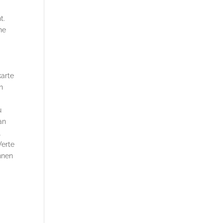
t.
ne
karte
n
n
u
an
l
Werte
nnen