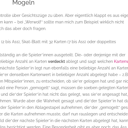
Mogeln
trolle über Gesichtszüge zu üben. Aber eigentlich klappt es aus eig
n kann – bei „Werwolf“ sollte man mich zum Beispiel wirklich nicht
ich das aber doch fragen.
2 bis Ass), Skat-Blatt mit 32 Karten (7 bis Ass) oder doppeltes
tändig an die Spieler*innen ausgeteilt. Die- oder derjenige mit der
beliebige Anzahl an Karten
verdeckt
ablegt und sagt welchen
Karten
 nächste Spieler*in legt nun ebenfalls eine beliebige Anzahl an Karte
ie*er denselben Kartenwert in beliebiger Anzahl abgelegt habe – z.B
 Mitspieler*innen, zu entscheiden, ob sie*er gelogen hat und gar ni
bald eine Person „gemogelt“ sagt, müssen die soeben gelegten Karte
nd die*der Spieler*in hat nicht das gelegt, was sie*er angesagt hat,
ehmen. Wurde aber die Wahrheit gesagt und die*der Spieler*in hat d
*der Spieler*in den Ablagestapel aufnehmen, die*der „gemogelt“ ge
der die Karten aufnehmen musste, darf nun rauslegen und entscheide
 die*der nächste Spieler*in die nächsten Karten abgelegt hat, kan
lns bezichtigt werden. Eine Besonderheit gibt es aber noch: das Ass