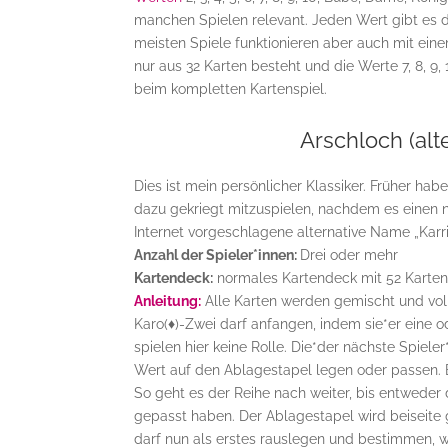
manchen Spielen relevant. Jeden Wert gibt es d
meisten Spiele funktionieren aber auch mit eine
nur aus 32 Karten besteht und die Werte 7, 8, 9,
beim kompletten Kartenspiel.
Arschloch (alt
Dies ist mein persönlicher Klassiker. Früher habe
dazu gekriegt mitzuspielen, nachdem es eine
Internet vorgeschlagene alternative Name „Karri
Anzahl der Spieler*innen:
Drei oder mehr
Kartendeck:
normales Kartendeck mit 52 Karten (
Anleitung:
Alle Karten werden gemischt und volls
Karo(
♦
)-Zwei darf anfangen, indem sie*er eine
spielen hier keine Rolle. Die*der nächste Spiel
Wert auf den Ablagestapel legen oder passen. 
So geht es der Reihe nach weiter, bis entweder
gepasst haben. Der Ablagestapel wird beiseite ge
darf nun als erstes rauslegen und bestimmen, wi