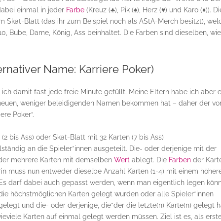
abei einmal in jeder
Farbe
(Kreuz (
♣
), Pik (
♠
), Herz (
♥
) und Karo (
♦
)). D
m Skat-Blatt (das ihr zum Beispiel noch als AStA-Merch besitzt), wel
 10, Bube, Dame, König, Ass beinhaltet. Die Farben sind dieselben, wi
ernativer Name: Karriere Poker)
 ich damit fast jede freie Minute gefüllt. Meine Eltern habe ich aber e
n neuen, weniger beleidigenden Namen bekommen hat – daher der v
ere Poker“.
2 bis Ass) oder Skat-Blatt mit 32 Karten (7 bis Ass)
tändig an die Spieler*innen ausgeteilt. Die- oder derjenige mit der
 oder mehrere Karten mit demselben
Wert
ablegt. Die
Farben
der Kart
er*in muss nun entweder dieselbe Anzahl Karten (1-4) mit einem höher
Es darf dabei auch gepasst werden, wenn man eigentlich legen könn
 die höchstmöglichen Karten gelegt wurden oder alle Spieler*innen
legt und die- oder derjenige, die*der die letzte(n) Karte(n) gelegt h
eviele Karten auf einmal gelegt werden müssen. Ziel ist es, als erst