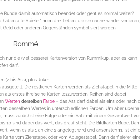
die Runde damit automatisch beendet oder geht es normal weiter?
haben alle Spieler*innen drei Leben, die sie nacheinander verlieren,
it Geld oder anderen Gegenständen symbolisiert werden.
Rommé
 auch nur die (viel bessere) Kartenversion von Rummikup, aber es kann
fen darf.
 (2 bis Ass), plus Joker
ausgeteilt. Die restlichen Karten werden als Ziehstapel in die Mitte
tzen als erstes ihre*seine Karten loszuwerden. Reihen sind dabei
den
Werten
derselben
Farbe
– das Ass darf dabei als eins oder nach
Karten desselben Wertes in unterschiedlichen Farben. Um aber überh
n, muss zunächst eine Folge oder ein Satz mit einem Gesamtwert vo
is 10 sind dabei das wert, das drauf steht. Die Bildkarten Bube, Da
wert, wenn es als 1 an eine 2 angelegt wird und ansonsten 11. Ist ein*
eine Karte vom Ziehstapel oder vom Ablegestapel. Dann darf sie*er ein