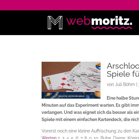
Arschloc
Spiele f
von
Juli Böhm
|
Eine halbe Stu
Minuten auf das Experiment warten. Es gibt imm
verlangen. Und was eignet sich da besser als ein
Spiele mit einem einfachen Kartendeck, die nic
Vorerst noch eine kleine Auffrischung zu den K
Werten
2, 3, 4, 5, 6, 7, 8, 9, 10, Bube, Dame, Kö