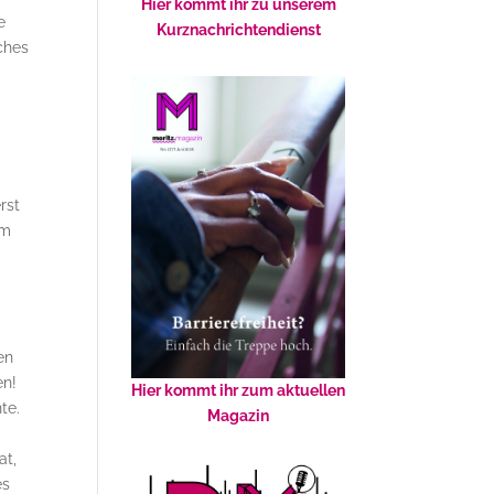
Hier kommt ihr zu unserem
ie
Kurznachrichtendienst
ches
e
rst
om
en
en!
Hier kommt ihr zum aktuellen
te.
Magazin
at,
es