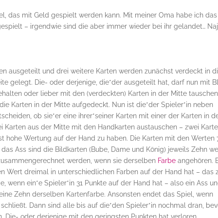
spiel, das mit Geld gespielt werden kann. Mit meiner Oma habe ich das
pielt – irgendwie sind die aber immer wieder bei ihr gelandet… Naj
en ausgeteilt und drei weitere Karten werden zunächst verdeckt in d
te gelegt. Die- oder derjenige, die*der ausgeteilt hat, darf nun mit B
ehalten oder lieber mit den (verdeckten) Karten in der Mitte tausche
die Karten in der Mitte aufgedeckt. Nun ist die*der Spieler*in neben
heiden, ob sie*er eine ihrer*seiner Karten mit einer der Karten in d
rei Karten aus der Mitte mit den Handkarten austauschen – zwei Kart
chst hohe Wertung auf der Hand zu haben. Die Karten mit den Werten 
uf das Ass sind die Bildkarten (Bube, Dame und König) jeweils Zehn we
ur zusammengerechnet werden, wenn sie derselben
Farbe
angehören. 
en Wert dreimal in unterschiedlichen Farben auf der Hand hat – das 
de, wenn ein*e Spieler*in 31 Punkte auf der Hand hat – also ein Ass u
d eine Zehn derselben Kartenfarbe. Ansonsten endet das Spiel, wenn
schließt. Dann sind alle bis auf die*den Spieler*in nochmal dran, bev
. Die- oder derjenige mit den geringsten Punkten hat verloren.