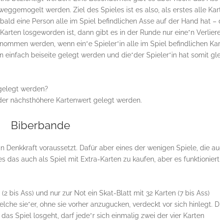
gemogelt werden. Ziel des Spieles ist es also, als erstes alle Kar
obald eine Person alle im Spiel befindlichen Asse auf der Hand hat –
rten losgeworden ist, dann gibt es in der Runde nur eine*n Verlierer
ommen werden, wenn ein*e Spieler*in alle im Spiel befindlichen Ka
 einfach beiseite gelegt werden und die*der Spieler*in hat somit gl
gelegt werden?
der nächsthöhere Kartenwert gelegt werden.
Biberbande
an Denkkraft voraussetzt. Dafür aber eines der wenigen Spiele, die a
 es das auch als Spiel mit Extra-Karten zu kaufen, aber es funktioniert
 bis Ass) und nur zur Not ein Skat-Blatt mit 32 Karten (7 bis Ass)
welche sie*er, ohne sie vorher anzugucken, verdeckt vor sich hinlegt. D
as Spiel losgeht, darf jede*r sich einmalig zwei der vier Karten