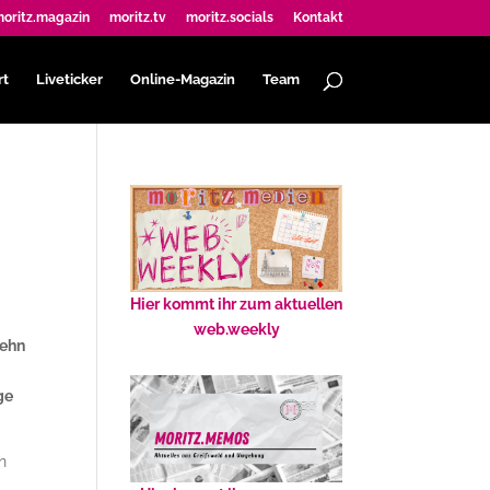
oritz.magazin
moritz.tv
moritz.socials
Kontakt
rt
Liveticker
Online-Magazin
Team
Hier kommt ihr zum aktuellen
web.weekly
zehn
ge
n