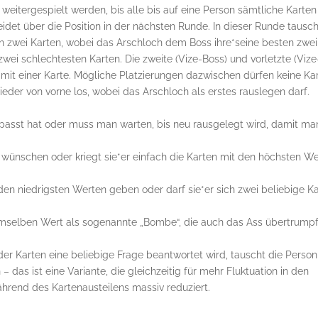
eitergespielt werden, bis alle bis auf eine Person sämtliche Karten
idet über die Position in der nächsten Runde. In dieser Runde tausc
son zwei Karten, wobei das Arschloch dem Boss ihre*seine besten zwei
wei schlechtesten Karten. Die zweite (Vize-Boss) und vorletzte (Vize
 mit einer Karte. Mögliche Platzierungen dazwischen dürfen keine Ka
der von vorne los, wobei das Arschloch als erstes rauslegen darf.
asst hat oder muss man warten, bis neu rausgelegt wird, damit ma
 wünschen oder kriegt sie*er einfach die Karten mit den höchsten W
en niedrigsten Werten geben oder darf sie*er sich zwei beliebige K
 demselben Wert als sogenannte „Bombe“, die auch das Ass übertrump
 Karten eine beliebige Frage beantwortet wird, tauscht die Person,
– das ist eine Variante, die gleichzeitig für mehr Fluktuation in den
ährend des Kartenausteilens massiv reduziert.