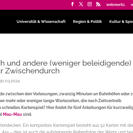
webmoritz.
m
Universität & Wissenschaft
Region & Politik
Kultur & Spo
h und andere (weniger beleidigende)
ür Zwischendurch
30.03.2024
nde zwischen den Vorlesungen, zwanzig Minuten an Bahnhöfen oder 
er mehr oder weniger lange Wartezeiten, die nach Zeitvertreib
 schnelles Kartenspiel? Hier findet ihr fünf Anleitungen für kurzweili
ht
Mau-Mau
sind.
artendecken: Ein komplettes Kartenspiel besteht aus 52 Karten mit de
nig, Ass – dies ist auch die aufsteigende Reihenfolge der Werte und bei