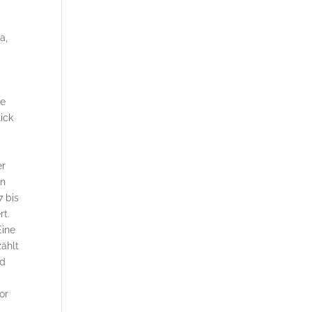
a,
ie
lick
n
er
en
7 bis
rt.
Eine
zählt
nd
or