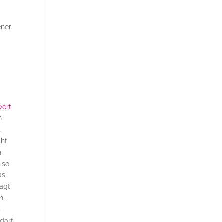
ener
wert
n
.
cht
n
 so
as
sagt
n,
n
 darf