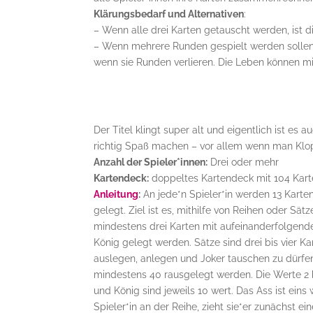
Klärungsbedarf und Alternativen
:
– Wenn alle drei Karten getauscht werden, ist 
– Wenn mehrere Runden gespielt werden sollen, 
wenn sie Runden verlieren. Die Leben können m
Der Titel klingt super alt und eigentlich ist es
richtig Spaß machen – vor allem wenn man Klop
Anzahl der Spieler*innen:
Drei oder mehr
Kartendeck:
doppeltes Kartendeck mit 104 Karten
Anleitung
:
An jede*n Spieler*in werden 13 Karten 
gelegt. Ziel ist es, mithilfe von Reihen oder Sä
mindestens drei Karten mit aufeinanderfolgen
König gelegt werden. Sätze sind drei bis vier 
auslegen, anlegen und Joker tauschen zu dürfe
mindestens 40 rausgelegt werden. Die Werte 2 b
und König sind jeweils 10 wert. Das Ass ist eins 
Spieler*in an der Reihe, zieht sie*er zunächst 