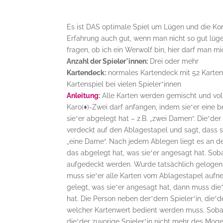
Es ist DAS optimale Spiel um Lügen und die Kon
Erfahrung auch gut, wenn man nicht so gut lüge
fragen, ob ich ein Werwolf bin, hier darf man m
Anzahl der Spieler*innen:
Drei oder mehr
Kartendeck:
normales Kartendeck mit 52 Karten (
Kartenspiel bei vielen Spieler*innen
Anleitung
:
Alle Karten werden gemischt und volls
Karo(
♦
)-Zwei darf anfangen, indem sie*er eine 
sie*er abgelegt hat – z.B. „zwei Damen“. Die*der
verdeckt auf den Ablagestapel und sagt, dass s
„eine Dame“. Nach jedem Ablegen liegt es an den
das abgelegt hat, was sie*er angesagt hat. So
aufgedeckt werden. Wurde tatsächlich gelogen u
muss sie*er alle Karten vom Ablagestapel aufn
gelegt, was sie*er angesagt hat, dann muss die
hat. Die Person neben der*dem Spieler*in, die*
welcher Kartenwert bedient werden muss. Sobald
die*der zuvorige Spieler*in nicht mehr des Moge