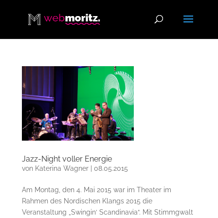
Jazz-Night voller Energie
von
Katerina Wagner
|
08.05.2015
Am Montag, den 4. Mai 2015 war im Theater im
Rahmen des Nordischen Klangs 2015 die
Veranstaltung „Swingin‘ Scandinavia“. Mit Stimmgwalt