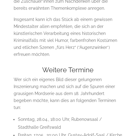
die Zuschauer*innen zum Nachdenken über die
bereits erwähnten Themenkomplexe anregen.
Insgesamt kann ich das Stück ab einem gewissen
Mindestalter allen empfehlen, die sich an der
künstlerischen Verarbeitung eines historischen
Kriminalfalls mit viel Humor, farbenfrohen Kostümen
und etlichen Szenen „fürs Herz“ (*Augenzwinker*)
erfreuen möchten.
Weitere Termine
Wer sich ein eigenes Bild dieser gelungenen
Inszenierung machen und sich auf die Spuren einer
grausigen Mordserie aus dem 18. Jahrhundert
begeben möchte, kann dies an folgenden Terminen
tun:
Sonntag, 28.04., 18:00 Uhr, Rubenowsaal /
Stadthalle Greifswald
Freitag, 17.05., 20:00 Uhr, Gustav-Adolf-Saal / Kirche