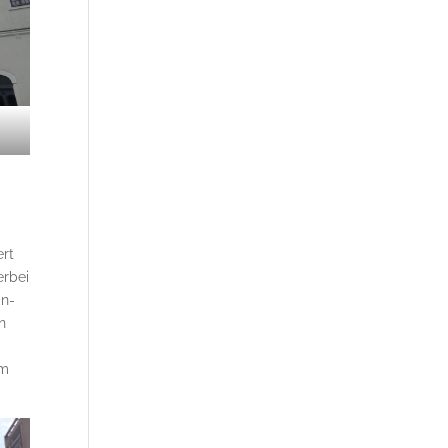
ert
erbei
in-
n
um