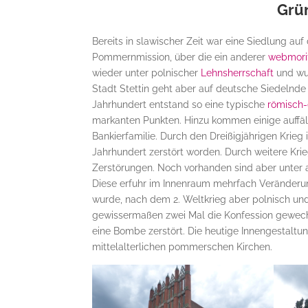
Grün
Bereits in slawischer Zeit war eine Siedlung au
Pommernmission, über die ein anderer
webmorit
wieder unter polnischer
Lehnsherrschaft
und wur
Stadt Stettin geht aber auf deutsche Siedelnde
Jahrhundert entstand so eine typische
römisch
markanten Punkten. Hinzu kommen einige auffäll
Bankierfamilie. Durch den Dreißigjährigen Krieg i
Jahrhundert zerstört worden. Durch weitere Krie
Zerstörungen. Noch vorhanden sind aber unter a
Diese erfuhr im Innenraum mehrfach Veränderu
wurde, nach dem 2. Weltkrieg aber polnisch und
gewissermaßen zwei Mal die Konfession gewechse
eine Bombe zerstört. Die heutige Innengestalt
mittelalterlichen pommerschen Kirchen.