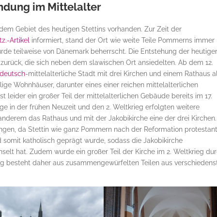
dung im Mittelalter
f dem Gebiet des heutigen Stettins vorhanden. Zur Zeit der
z.-Artikel
informiert, stand der Ort wie weite Teile Pommerns immer
de teilweise von Dänemark beherrscht. Die Entstehung der heutige
 zurück, die sich neben dem slawischen Ort ansiedelten. Ab dem 12.
-deutsch
-mittelalterliche Stadt mit drei Kirchen und einem Rathaus a
ige Wohnhäuser, darunter eines einer reichen mittelalterlichen
st leider ein großer Teil der mittelalterlichen Gebäude bereits im 17.
ge in der frühen Neuzeit und den 2. Weltkrieg erfolgten weitere
nderem das Rathaus und mit der Jakobikirche eine der drei Kirchen.
ngen, da Stettin wie ganz Pommern nach der Reformation protestant
 somit katholisch geprägt wurde, sodass die Jakobikirche
lt hat. Zudem wurde ein großer Teil der Kirche im 2. Weltkrieg du
ung besteht daher aus zusammengewürfelten Teilen aus verschiedens