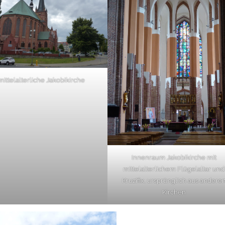
mittelalterliche Jakobikirche
Innenraum Jakobikirche mit
mittelalterlichem Flügelaltar und
Kruzifix, ursprünglich aus andere
Kirchen