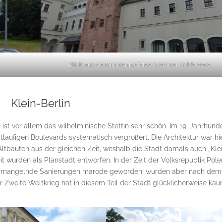
Blick aus dem Innenhof des Stettiner Schlosses
Klein-Berlin
ist vor allem das wilhelminische Stettin sehr schön. Im 19. Jahrhund
tläufigen Boulevards systematisch vergrößert. Die Architektur war hi
 Altbauten aus der gleichen Zeit, weshalb die Stadt damals auch „Kle
it wurden als Planstadt entworfen. In der Zeit der Volksrepublik Pole
rch mangelnde Sanierungen marode geworden, wurden aber nach dem
r Zweite Weltkrieg hat in diesem Teil der Stadt glücklicherweise ka