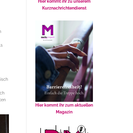
Hier kommt ihr zu unserem
Kurznachrichtendienst
n
ls
isch
rch
ten
Hier kommt ihr zum aktuellen
Magazin