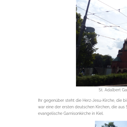
St. Adalbert G
Ihr gegenüber steht die Herz-Jesu-Kirche, die 
war eine der ersten deutschen Kirchen, die aus
evangelische Garnisonkirche in Kiel.