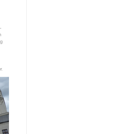
-
n
ig
r.