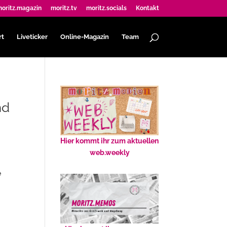
oritz.magazin
moritz.tv
moritz.socials
Kontakt
rt
Liveticker
Online-Magazin
Team
nd
Hier kommt ihr zum aktuellen
web.weekly
e