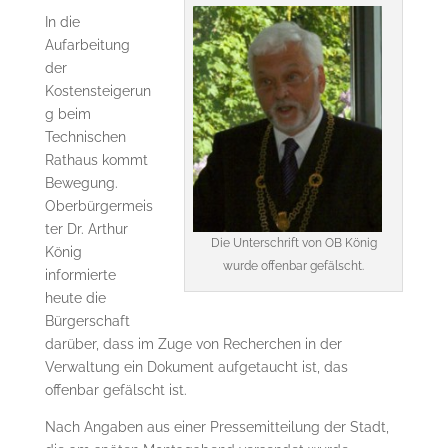
In die
Aufarbeitung
der
Kostensteigerun
g beim
Technischen
Rathaus kommt
Bewegung.
Oberbürgermeis
ter Dr. Arthur
Die Unterschrift von OB König
König
wurde offenbar gefälscht.
informierte
heute die
Bürgerschaft
darüber, dass im Zuge von Recherchen in der
Verwaltung ein Dokument aufgetaucht ist, das
offenbar gefälscht ist.
Nach Angaben aus einer Pressemitteilung der Stadt,