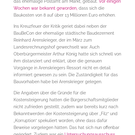
das ehemalige Postamt am Markt, gebaut.
Vor einigen
Wochen war bekannt geworden,
dass sich die
Baukosten von 8 auf über 13 Millionen Euro erhöhen.
Ins Kreuzfeuer der Kritik geriet dabei neben der
BauBeCon der ehemalige städtische Baudezernent
Reinhard Arenskrieger, der im März zum
Landesrechnungshof gewechselt war. Auch
Oberbürgermeister Arthur König hatte sich schnell von
ihm distanziert und erklärt, über die genauen
Vorgänge in Arenskriegers Ressort nicht en detail
informiert gewesen zu sein. Die Zuständigkeit für das
Bauvorhaben habe bei Arenskrieger gelegen.
Die Angaben über die Gründe für die
Kostensteigerung hatten die Bürgerschaftsmitglieder
nicht zufrieden gestellt; zudem war bereits kurz nach
Bekanntwerden der Kostensteigerung über „Filz“ und
„Korruption“ spekuliert worden, ohne dass dafür
Beweise vorgelegen hätten. Das hat sich nun offenbar
geändert. Zudem war ein
Untersuchungsausschuss