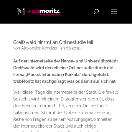
Greifswald nimmt an Onlinestudie teil
von
Alexander Kendzia
|
29.06.2010
Auf der Internetseite der Hanse- und Universitätsstadt
Greifswald wird derzeit eine Onlinestudie durch die
Firma „Market Information Korkala“ durchgeführt.
webMoritz hat nachgefragt was es damit auf sich hat.
Wer dieser Tage die Internetseite der Stadt Greifswald
besucht, wird mit einem Dialogfenster begrüßt, dass
den Benutzer darum bittet, an einer Onlinestudie
teilzunehmen. Stimmt der Nutzer zu, erhält er eine
Reihe von Fragen zu seinen Nutzungsgewohnheiten
der Internetseite der Stadt und auch einige