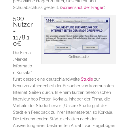
persönliche Fragen zu Alter, Geschlecht und
Schulabschluss gestellt. (
Screenshot der Fragen
)
500
Nutzer
=
1178,1
0€
Die Firma
Onlinestudie
„Market
Informatio
n Korkala“
führt derzeit eine deutschlandweite
Studie
zur
Benutzerzufriedenheit der Besucher von kommunalen
Internet-Seiten durch. In einem kurzen telefonischen
Interview hob Petteri Korkala, Inhaber der Firma, die
Vorteile der Studie hervor. „Unsere Studie gibt der
Stadt ein Feedback zu ihrer Internetseite.“, so Korkala.
Die teilnehmenden Städte erhalten nach der
Auswertung einer bestimmten Anzahl von Fragebögen