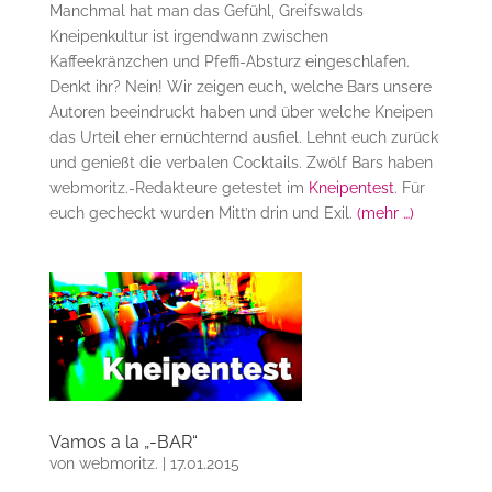
Manchmal hat man das Gefühl, Greifswalds
Kneipenkultur ist irgendwann zwischen
Kaffeekränzchen und Pfeffi-Absturz eingeschlafen.
Denkt ihr? Nein! Wir zeigen euch, welche Bars unsere
Autoren beeindruckt haben und über welche Kneipen
das Urteil eher ernüchternd ausfiel. Lehnt euch zurück
und genießt die verbalen Cocktails. Zwölf Bars haben
webmoritz.-Redakteure getestet im
Kneipentest
. Für
euch gecheckt wurden Mitt’n drin und Exil.
(mehr …)
Vamos a la „-BAR“
von
webmoritz.
|
17.01.2015