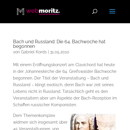
Bach und Russland: Die 64. Bachwoche hat
begonnen
von
Gabriel Kords
|
31.05.2010
Mit einem Eröffnungskonzert am Clavichord hat heute
in der Johanneskirche die 64. Greifswalder Bachwoche
begonnen. Der Titel der Veranstaltung – Bach und
Russland – klingt exotisch, denn Bach war zeit seines
Lebens nicht in Russland. Tatsächlich geht es den
Veranstaltern aber um Aspekte der Bach-Rezeption im
Schaffen russischer Komponisten.
Dem Themenkomplex
widmen sich insgesamt über
45 Veranstaltungen, von