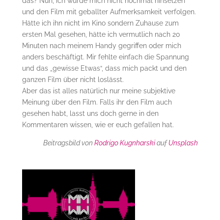
das? Nun, ich würde mich nicht nochmal hinsetzen
und den Film mit geballter Aufmerksamkeit verfolgen.
Hätte ich ihn nicht im Kino sondern Zuhause zum
ersten Mal gesehen, hätte ich vermutlich nach 20
Minuten nach meinem Handy gegriffen oder mich
anders beschäftigt. Mir fehlte einfach die Spannung
und das „gewisse Etwas“, dass mich packt und den
ganzen Film über nicht loslässt.
Aber das ist alles natürlich nur meine subjektive
Meinung über den Film. Falls ihr den Film auch
gesehen habt, lasst uns doch gerne in den
Kommentaren wissen, wie er euch gefallen hat.
Beitragsbild von
Rodrigo Kugnharski
auf
Unsplash