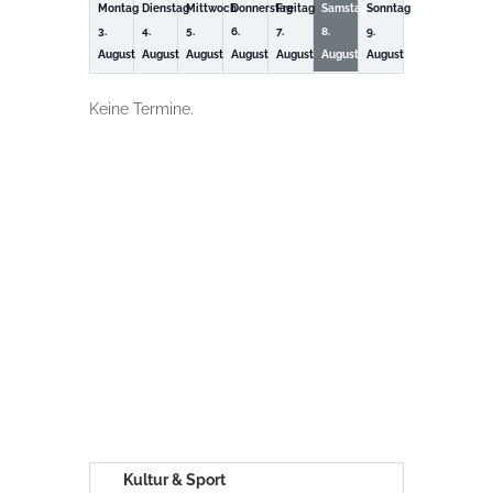
Montag
Dienstag
Mittwoch
Donnerstag
Freitag
Samstag
Sonntag
3.
4.
5.
6.
7.
8.
9.
August
August
August
August
August
August
August
Keine Termine.
Kultur & Sport