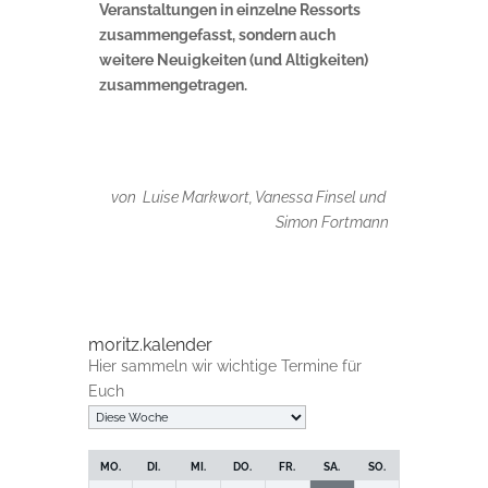
Veranstaltungen in einzelne Ressorts
zusammengefasst, sondern auch
weitere Neuigkeiten (und Altigkeiten)
zusammengetragen.
von Luise Markwort, Vanessa Finsel und
Simon Fortmann
moritz.kalender
Hier sammeln wir wichtige Termine für
Euch
Auswahl
der
Woche
MO.
DI.
MI.
DO.
FR.
SA.
SO.