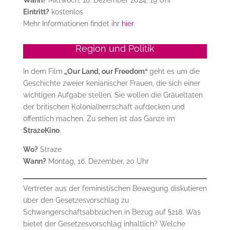
Wann?
Mittwoch, 18. Dezember 2024, 19 Uhr
Eintritt?
kostenlos
Mehr Informationen findet ihr
hier
.
Region und Politik
In dem Film
„Our Land, our Freedom“
geht es um die
Geschichte zweier kenianischer Frauen, die sich einer
wichtigen Aufgabe stellen. Sie wollen die Gräueltaten
der britischen Kolonialherrschaft aufdecken und
öffentlich machen. Zu sehen ist das Ganze im
StrazeKino
.
Wo?
Straze
Wann?
Montag, 16. Dezember, 20 Uhr
Vertreter aus der feministischen Bewegung diskutieren
über den Gesetzesvorschlag zu
Schwangerschaftsabbrüchen in Bezug auf §218. Was
bietet der Gesetzesvorschlag inhaltlich? Welche