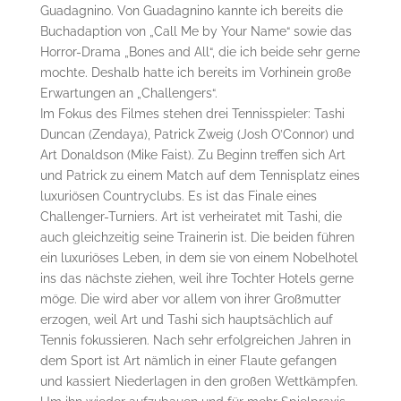
Guadagnino. Von Guadagnino kannte ich bereits die
Buchadaption von „Call Me by Your Name“ sowie das
Horror-Drama „Bones and All“, die ich beide sehr gerne
mochte. Deshalb hatte ich bereits im Vorhinein große
Erwartungen an „Challengers“.
Im Fokus des Filmes stehen drei Tennisspieler: Tashi
Duncan (Zendaya), Patrick Zweig (Josh O’Connor) und
Art Donaldson (Mike Faist). Zu Beginn treffen sich Art
und Patrick zu einem Match auf dem Tennisplatz eines
luxuriösen Countryclubs. Es ist das Finale eines
Challenger-Turniers. Art ist verheiratet mit Tashi, die
auch gleichzeitig seine Trainerin ist. Die beiden führen
ein luxuriöses Leben, in dem sie von einem Nobelhotel
ins das nächste ziehen, weil ihre Tochter Hotels gerne
möge. Die wird aber vor allem von ihrer Großmutter
erzogen, weil Art und Tashi sich hauptsächlich auf
Tennis fokussieren. Nach sehr erfolgreichen Jahren in
dem Sport ist Art nämlich in einer Flaute gefangen
und kassiert Niederlagen in den großen Wettkämpfen.