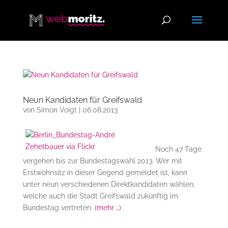
Neun Kandidaten für Greifswald
von
Simon Voigt
|
06.08.2013
Noch 47 Tage
vergehen bis zur Bundestagswahl 2013. Wer mit
Erstwohnsitz in dieser Gegend gemeldet ist, kann
unter neun verschiedenen Direktkandidaten wählen,
welche auch die Stadt Greifswald zukünftig im
Bundestag vertreten.
(mehr …)