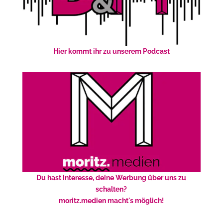
Hier kommt ihr zu unserem Podcast
Du hast Interesse, deine Werbung über uns zu
schalten?
moritz.medien macht's möglich!