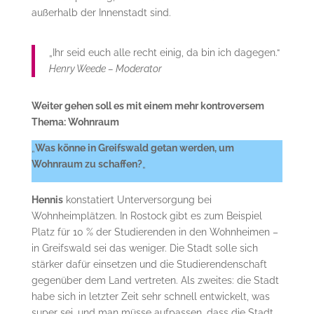
außerhalb der Innenstadt sind.
„Ihr seid euch alle recht einig, da bin ich dagegen.“
Henry Weede – Moderator
Weiter gehen soll es mit einem mehr kontroversem
Thema: Wohnraum
„
Was könne in Greifswald getan werden, um
Wohnraum zu schaffen?
„
Hennis
konstatiert Unterversorgung bei
Wohnheimplätzen. In Rostock gibt es zum Beispiel
Platz für 10 % der Studierenden in den Wohnheimen –
in Greifswald sei das weniger. Die Stadt solle sich
stärker dafür einsetzen und die Studierendenschaft
gegenüber dem Land vertreten. Als zweites: die Stadt
habe sich in letzter Zeit sehr schnell entwickelt, was
super sei, und man müsse aufpassen, dass die Stadt