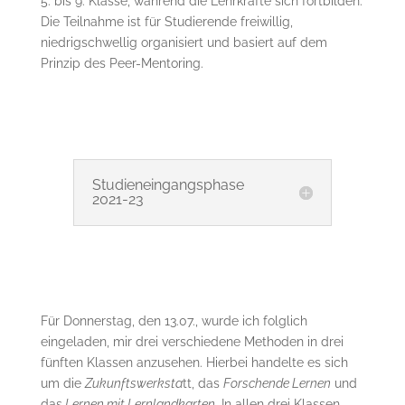
5. bis 9. Klasse, während die Lehrkräfte sich fortbilden.
Die Teilnahme ist für Studierende freiwillig,
niedrigschwellig organisiert und basiert auf dem
Prinzip des Peer-Mentoring.
Studieneingangsphase
2021-23
Für Donnerstag, den 13.07., wurde ich folglich
eingeladen, mir drei verschiedene Methoden in drei
fünften Klassen anzusehen. Hierbei handelte es sich
um die
Zukunftswerksta
tt, das
Forschende Lernen
und
das
Lernen mit Lernlandkarten
. In allen drei Klassen