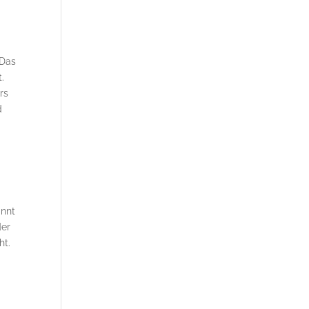
 Das
.
rs
d
annt
der
ht.