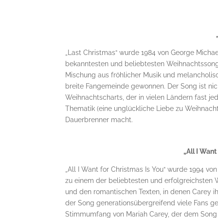
„Last Christmas“ wurde 1984 von George Michae
bekanntesten und beliebtesten Weihnachtssong
Mischung aus fröhlicher Musik und melancholisc
breite Fangemeinde gewonnen. Der Song ist nich
Weihnachtscharts, der in vielen Ländern fast jed
Thematik (eine unglückliche Liebe zu Weihnacht
Dauerbrenner macht.
„All I Want
„All I Want for Christmas Is You“ wurde 1994 v
zu einem der beliebtesten und erfolgreichsten W
und den romantischen Texten, in denen Carey i
der Song generationsübergreifend viele Fans 
Stimmumfang von Mariah Carey, der dem Song ei