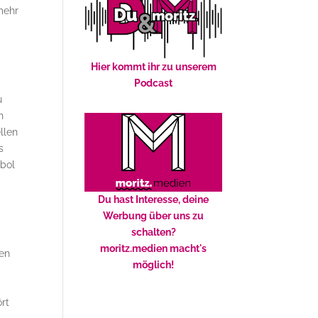
mehr
Hier kommt ihr zu unserem
Podcast
u
h
llen
s
mbol
Du hast Interesse, deine
Werbung über uns zu
schalten?
moritz.medien macht's
den
möglich!
rt