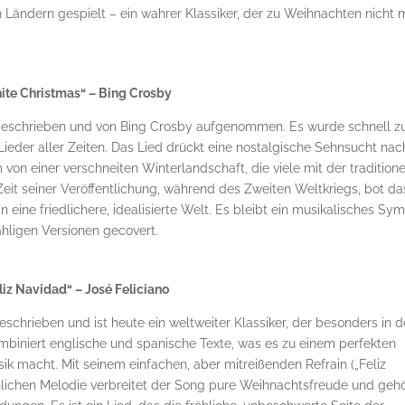
 Ländern gespielt – ein wahrer Klassiker, der zu Weihnachten nicht 
ite Christmas“ – Bing Crosby
n geschrieben und von Bing Crosby aufgenommen. Es wurde schnell z
ieder aller Zeiten. Das Lied drückt eine nostalgische Sehnsucht nac
n einer verschneiten Winterlandschaft, die viele mit der traditione
eit seiner Veröffentlichung, während des Zweiten Weltkriegs, bot da
eine friedlichere, idealisierte Welt. Es bleibt ein musikalisches Sy
ähligen Versionen gecovert.
liz Navidad“ – José Feliciano
eschrieben und ist heute ein weltweiter Klassiker, der besonders in 
mbiniert englische und spanische Texte, was es zu einem perfekten
sik macht. Mit seinem einfachen, aber mitreißenden Refrain („Feliz
öhlichen Melodie verbreitet der Song pure Weihnachtsfreude und gehö