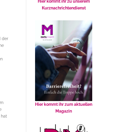
Hier kommt ihr zu unserem
Kurznachrichtendienst
d der
ine
en
em
Hier kommt ihr zum aktuellen
e
Magazin
 hat