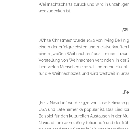
Weihnachtscharts zurück und wird in unzähligen
wegzudenken ist.
„Wh
„White Christmas“ wurde 1942 von Irving Berli
einem der erfolgreichsten und meistverkauften L
einem „weißen Weihnachten“ aus – einem Traum vo
Vorstellung von Weihnachten verbinden. In der Z
Lied vielen Menschen eine willkommene Flucht in 
für die Weihnachtszeit und wird weltweit in unz
„Fe
„Feliz Navidad“ wurde 1970 von José Feliciano g
USA und Lateinamerika populär ist. Das Lied ko
Beispiel für den kulturellen Austausch in der Mu
Navidad, próspero año y felicidad“) und der fr