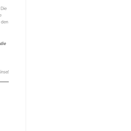
 Die
e
r den
 die
insel