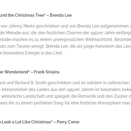
ound the Christmas Tree“ – Brenda Lee
58 von Johnny Marks geschrieben und von Brenda Lee aufgenommen.
nde Melodie aus, die den festlichen Charme der 1950er Jahre einfängt
Melodie machen es zu einem unvergesslichen Weihnachtshit. Besonde
Leute zum Tanzen anregt. Brenda Lee, die als junge Künstlerin das Lie
e besondere Energie in das Lied.
er Wonderland“ – Frank Sinatra
rd und Richard B. Smith geschrieben und ist seitdem in zahlreichen
Interpretation des Liedes aus den 1950er Jahren ist besonders bek
he winterliche Landschaft und spiegelt die Romantik und den Zauber 
h, was ihn zu einem perfekten Song für eine festliche Atmosphäre mac
to Look a Lot Like Christmas“ – Perry Como