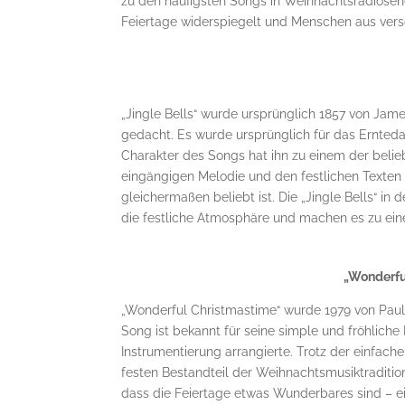
zu den häufigsten Songs in Weihnachtsradiosendu
Feiertage widerspiegelt und Menschen aus vers
„Jingle Bells“ wurde ursprünglich 1857 von Jam
gedacht. Es wurde ursprünglich für das Ernteda
Charakter des Songs hat ihn zu einem der belie
eingängigen Melodie und den festlichen Texten 
gleichermaßen beliebt ist. Die „Jingle Bells“ in
die festliche Atmosphäre und machen es zu ein
„Wonderfu
„Wonderful Christmastime“ wurde 1979 von Paul
Song ist bekannt für seine simple und fröhlich
Instrumentierung arrangierte. Trotz der einfac
festen Bestandteil der Weihnachtsmusiktradition 
dass die Feiertage etwas Wunderbares sind – e