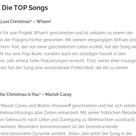
Die TOP Songs
„Last Christmas“ – Wham!
l für sein Projekt Wham! geschrieben und ist seitdem zu einem der
s der Popgeschichte geworden. Mit seinem eingängigen Refrain un
hem Text, der von einer gescheiterten Liebe erzählt, hat der Song e
t nur eine Pop-Ikone, sondern auch ein ständiger Favorit in den
es Jahr erneut hohe Platzierungen erreicht. Trotz seiner eher traurig
en) hat der Song eine ansteckende Fröhlichkeit, die ihn zu einem
 for Christmas Is You“ – Mariah Carey
on Mariah Carey und Walter Afanasieff geschrieben und hat sich seitd
eihnachtssongs aller Zeiten entwickelt. Mit seiner fröhlichen Melodi
hre Sehnsucht nach Liebe und Zuneigung zu Weihnachten ausdrückt,
gewonnen. Besonders bemerkenswert ist der beeindruckende
ne besondere Dynamik verleiht. Jedes Jahr kehrt der Song in die