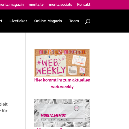
oritz.magazin
moritz.tv
moritz.socials
Kontakt
rt
Liveticker
Online-Magazin
Team
n
Hier kommt ihr zum aktuellen
web.weekly
ielt
 für