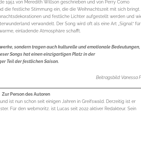
wurde 1951 von Meredith Willson geschrieben und von Perry Como
die festliche Stimmung ein, die die Weihnachtszeit mit sich bringt.
hnachtsdekorationen und festliche Lichter aufgestellt werden und wi
terwunderland verwandelt. Der Song wird oft als eine Art „Signal“ fü
 warme, einladende Atmosphäre schafft.
rwerke, sondern tragen auch kulturelle und emotionale Bedeutungen,
ser Songs hat einen einzigartigen Platz in der
r Teil der festlichen Saison.
Beitragsbild: Vanessa F
Zur Person des Autoren
 ist nun schon seit einigen Jahren in Greifswald. Derzeitig ist er
r. Für den webmoritz. ist Lucas seit 2022 aktiver Redakteur. Sein