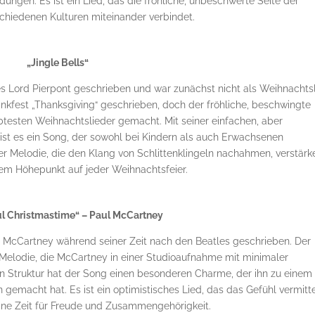
ngen. Es ist ein Lied, das die fröhliche, unbeschwerte Seite der
chiedenen Kulturen miteinander verbindet.
„Jingle Bells“
es Lord Pierpont geschrieben und war zunächst nicht als Weihnachts
nkfest „Thanksgiving“ geschrieben, doch der fröhliche, beschwingte
btesten Weihnachtslieder gemacht. Mit seiner einfachen, aber
ist es ein Song, der sowohl bei Kindern als auch Erwachsenen
 der Melodie, die den Klang von Schlittenklingeln nachahmen, verstärk
em Höhepunkt auf jeder Weihnachtsfeier.
l Christmastime“ – Paul McCartney
 McCartney während seiner Zeit nach den Beatles geschrieben. Der
e Melodie, die McCartney in einer Studioaufnahme mit minimaler
hen Struktur hat der Song einen besonderen Charme, der ihn zu einem
gemacht hat. Es ist ein optimistisches Lied, das das Gefühl vermitte
ine Zeit für Freude und Zusammengehörigkeit.