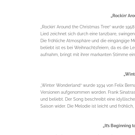
„Rockin‘ Ar
„Rockin’ Around the Christmas Tree“ wurde 19
Lied zeichnet sich durch eine tanzbare, swinge
Die fröhliche Atmosphäre und die eingängige 
beliebt ist es bei Weihnachtsfeiern, da es die 
aufnahm, bringt mit ihrer markanten Stimme ein
„Wint
„Winter Wonderland“ wurde 1934 von Felix Berna
Versionen aufgenommen worden. Frank Sinatras 
und beliebt. Der Song beschreibt eine idyllisc
Saison wider. Die Melodie ist leicht und fröhlic
„It’s Beginning 