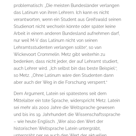
problematisch: „Die meisten Bundesländer verlangen
das Latinum von ihren Lehrern. Ich kann es nicht
verantworten, wenn ein Student aus Greifswald seinen
Studienort nicht wech­seln könnte oder später keine
Arbeit in einem anderen Bundesland aufnehmen darf,
nur weil M-V das Latinum nicht von seinen
Lehramtsstudenten verlangen sollte“, so van
Wickevoort Crommelin. Metz gibt weiterhin zu
bedenken, dass nicht jeder, der auf Lehramt studiert,
auch Lehrer wird. „Ich selbst bin das beste Beispiel.“,
so Metz. „Ohne Latinum wäre den Studenten dann
aber auch der Weg in die Forschung versperrt.“
Dem Argument, Latein sei spätestens seit dem
Mittelalter ein tote Sprache, widerspricht Metz. Latein
sei mehr als 2000 Jahre die Weltsprache gewesen
und bis ins 19. Jahrhundert die Wis­sen­schaftssprache
– wie heute Englisch. „Wer also den Wert der
historischen Weltsprache Latein untergräbt,
untergräbt per se auch den Wert der aktuellen