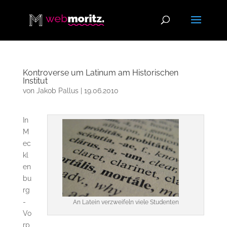
Kontroverse um Latinum am Historischen
Institut
von
Jakob Pallus
|
19.06.2010
In
M
ec
kl
en
bu
rg
-
An Latein verzweifeln viele Studenten
Vo
rp