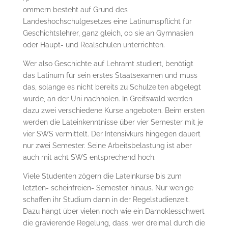
ommern besteht auf Grund des
Landeshochschulgesetzes eine La­ti­nums­pflicht für
Geschichtslehrer, ganz gleich, ob sie an Gymnasien
oder Haupt- und Realschulen un­terrichten.
Wer also Geschichte auf Lehramt studiert, benötigt
das Latinum für sein erstes Staatsexamen und muss
das, solange es nicht bereits zu Schulzeiten abgelegt
wurde, an der ­U­ni nachholen. In Greifs­wald werden
dazu zwei verschiedene Kurse angeboten. Beim ersten
wer­den die Lateinkenntnisse über vier Semester mit je
vier SWS vermittelt. Der Intensivkurs hin­gegen dauert
nur zwei Semester. Seine Arbeitsbelastung ist aber
auch mit acht SWS ent­sprechend hoch.
Viele Studenten zögern die Lateinkurse bis zum
letzten- scheinfreien- Se­mes­ter hinaus. Nur wenige
schaffen ihr Studium dann in der Regelstudienzeit.
Dazu hängt über vie­len noch wie ein Damoklesschwert
die gravierende Regelung, dass, wer dreimal durch die