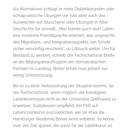
Als Alternativen schlägt er mehr Didaktikstunden oder
schulpraktische Übungen vor, hält aber auch das
Ausweichen auf Sitzscheine oder Übungen in Alter
Geschichte für sinnvoll. „Man könnte auch statt Latein
eine moderne Fremdsprache erlernen, was angesichts
des Migrations- und Integrationsaspekts von Schule
sicher vernünftig erscheint.“, so Löbsack weiter. Um für
Beistand zu werben, schrieb der Fachschaftsrat Briefe
an die Bil­dungs­be­auf­trag­ten der demokratischen
Parteien im Landtag. Bisher erfuhr man jedoch nur
wenig Unter­stüt­zung.
Bis es zu einer Verbesserung der Situation kommt, rät
der Fachschaftsrat, wenn möglich, die benötigten
Lateinkenntnisse nicht an der Universität Greifswald zu
erwerben. Stattdessen empfiehlt der FSR auf
Lateincrashkurse auszuweichen, wie sie etwa die
Hamburger Aka­de­mie Bonae Artes anbietet. So könne
man viel Zeit sparen, die sonst für die Lateinkurse an