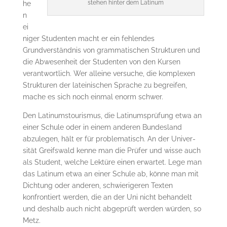
stehen hinter dem Latinum
he
n
ei
niger Studenten macht er ein fehlendes
Grundverständnis von gram­matischen Strukturen und
die Abwesenheit der Studenten von den Kursen
verantwortlich. Wer alleine versuche, die komplexen
Strukturen der lateinischen Sprache zu begreifen,
mache es sich noch einmal enorm schwer.
Den Latinumstourismus, die Latinumsprüfung etwa an
einer Schule oder in einem anderen Bundesland
abzulegen, hält er für problematisch. An der Uni­ver­
sität Greifswald kenne man die Prüfer und wisse auch
als Student, welche Lektüre einen er­wartet. Lege man
das Latinum etwa an einer Schule ab, könne man mit
Dichtung oder an­de­ren, schwierigeren Texten
konfrontiert werden, die an der Uni nicht behandelt
und deshalb auch nicht abgeprüft werden würden, so
Metz.