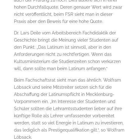
auch der Prüfung zu hoch. Dies äußere sich in einer
hohen Durchfallquote. Deren genauer Wert wird zwar
nicht veröffentlicht, beim FSR sieht man in dieser
Praxis aber den Beweis für eine hohe Quote.
Dr. Lars Deile vom Arbeitsbereich Fachdidaktik der
Geschichte bringt die Meinung vieler Studenten auf
den Punkt: „Das Latinum ist sinnvoll, aber in den
Anforderungen nicht zu recht­fertigen. Wenn das
Kultusministerium die Studienzeiten schon verkürzen
will, dann sollte man beim Latinum anfangen.“
Beim Fachschaftsrat sieht man das ähnlich. Wolfram
Löbsack und seine Mitstreiter setzen sich für die
Abschaffung der Latinumspflicht in Meck­lenburg-
Vorpommern ein. „Im Interesse der Studenten und
Schüler sollten die Lehr­amts­stu­den­ten lieber auf ihre
künftige Rolle als Lehrer umfassender vorbereitet
werden, statt so viel Energie in Latinum zu investieren,
das lediglich als Prestigequalifikation gilt.“, so Wolfram
Löbsack.