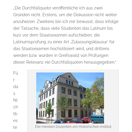
„Die Durchfallquote veröffentliche ich aus zwei
Gründen nicht. Erstens, um die Diskussion nicht weiter
anzuheizen. Zweitens bin ich mir bewusst, dass in­folge
der Tatsache, dass viele Studenten das Latinum bis
kurz vor dem Staatsexamen auf­schie­­ben, die
Latinumsprüfung zu einer Art ‚Zulassungsklausur‘ für
das Staatsexamen hoch­sti­­lisiert wird, und drittens
werden bzw. wurden in Greifswald von Prüfungen
dieser Relevanz nie Durchfallquoten he­raus­ge­ge­ben.“
Fü
r
da
s
Ni
ch
tb
es
Die meisten Dozenten am Historischen Institut
te