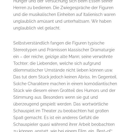
Hunger und der Versuchung sich beim Essen seiner
Herren zu bedienen. Die Zwiegespräche der Figuren
und die musikalischen Einheiten auf Italienisch waren
unglaublich amüsant und unterhaltsam. Wir haben
unglaublich viel gelacht.
Selbstverständlich fangen die Figuren typische
Stereotypen und Prämissen klassischer Dramaturgie
ein – der reiche, geizige alte Mann; seine verwöhnte
Tochter; die Liebenden, welche sich aufgrund
dilemmatischer Umstände nicht lieben können usw.
Das tut dem Stück jedoch keinen Abriss. Im Gegenteil.
Solche Charaktere machen in einem komödiantischen
Stück wie diesem einen Großteil des Humors und der
Stimmung aus. Besonders wenn sie gut und
überzeugend gespielt werden. Das wortwörtliche
Schauspiel im Theater zu beobachten hat großen
Spaß gemacht. Es ist ein anderes Gefühl die
Schauspieler quasi während ihrer Arbeit beobachten
zu können, anstatt, wie bei einem Film, ein „Best-of“