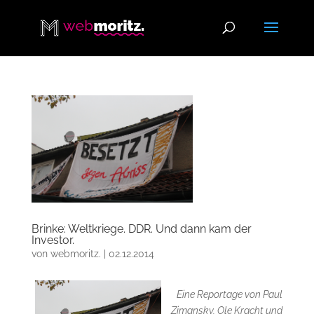
Brinke: Weltkriege. DDR. Und dann kam der
Investor.
von
webmoritz.
|
02.12.2014
Eine Reportage von Paul
Zimansky, Ole Kracht und