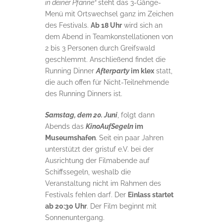
in deiner Pfanne“
steht das 3-Gänge-
Menü mit Ortswechsel ganz im Zeichen
des Festivals.
Ab 18 Uhr
wird sich an
dem Abend in Teamkonstellationen von
2 bis 3 Personen durch Greifswald
geschlemmt. Anschließend findet die
Running Dinner
Afterparty
im klex
statt,
die auch offen für Nicht-Teilnehmende
des Running Dinners ist.
Samstag, dem 20. Juni
, folgt dann
Abends das
KinoAufSegeln
im
Museumshafen
. Seit ein paar Jahren
unterstützt der gristuf e.V. bei der
Ausrichtung der Filmabende auf
Schiffssegeln, weshalb die
Veranstaltung nicht im Rahmen des
Festivals fehlen darf. Der
Einlass startet
ab 20:30 Uhr
. Der Film beginnt mit
Sonnenuntergang.