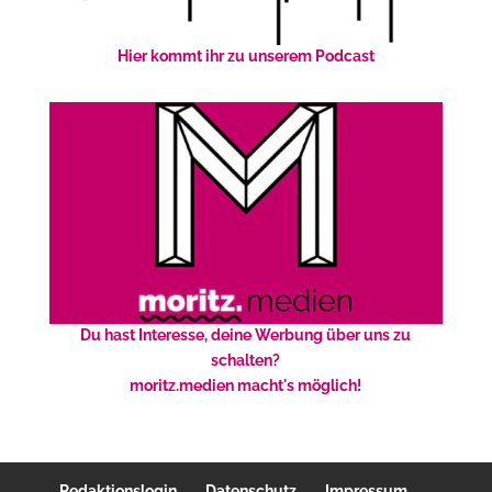
Hier kommt ihr zu unserem Podcast
Du hast Interesse, deine Werbung über uns zu
schalten?
moritz.medien macht's möglich!
Redaktionslogin
Datenschutz
Impressum