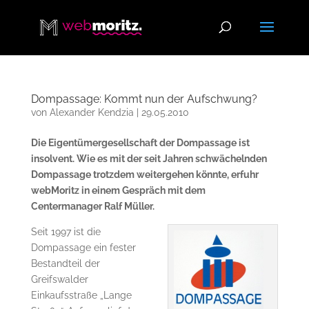
Dompassage: Kommt nun der Aufschwung?
von
Alexander Kendzia
|
29.05.2010
Die Eigentümergesellschaft der Dompassage ist
insolvent. Wie es mit der seit Jahren schwächelnden
Dompassage trotzdem weitergehen könnte, erfuhr
webMoritz in einem Gespräch mit dem
Centermanager Ralf Müller.
Seit 1997 ist die
Dompassage ein fester
Bestandteil der
Greifswalder
Einkaufsstraße „Lange