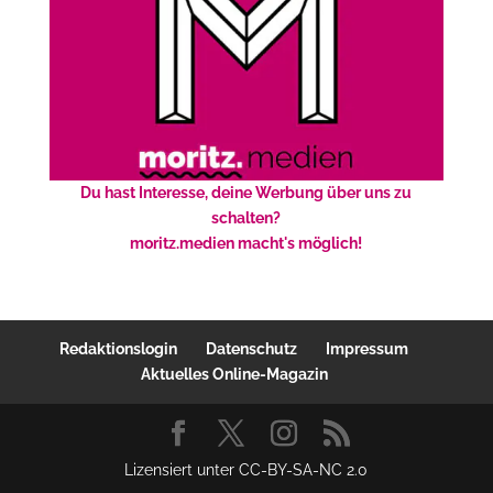
Du hast Interesse, deine Werbung über uns zu
schalten?
moritz.medien macht's möglich!
Redaktionslogin
Datenschutz
Impressum
Aktuelles Online-Magazin
Lizensiert unter CC-BY-SA-NC 2.0