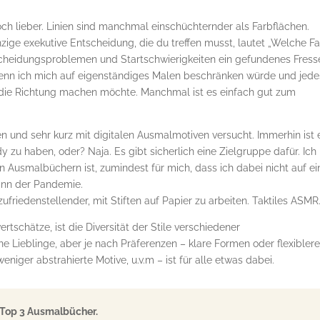
och lieber. Linien sind manchmal einschüchternder als Farbflächen.
nzige exekutive Entscheidung, die du treffen musst, lautet „Welche F
cheidungsproblemen und Startschwierigkeiten ein gefundenes Fress
wenn ich mich auf eigenständiges Malen beschränken würde und jede
 die Richtung machen möchte. Manchmal ist es einfach gut zum
 und sehr kurz mit digitalen Ausmalmotiven versucht. Immerhin ist 
 zu haben, oder? Naja. Es gibt sicherlich eine Zielgruppe dafür. Ich
n Ausmalbüchern ist, zumindest für mich, dass ich dabei nicht auf e
inn der Pandemie.
friedenstellender, mit Stiften auf Papier zu arbeiten. Taktiles ASMR
tschätze, ist die Diversität der Stile verschiedener
e Lieblinge, aber je nach Präferenzen – klare Formen oder flexibler
niger abstrahierte Motive, u.v.m – ist für alle etwas dabei.
r Top 3 Ausmalbücher.