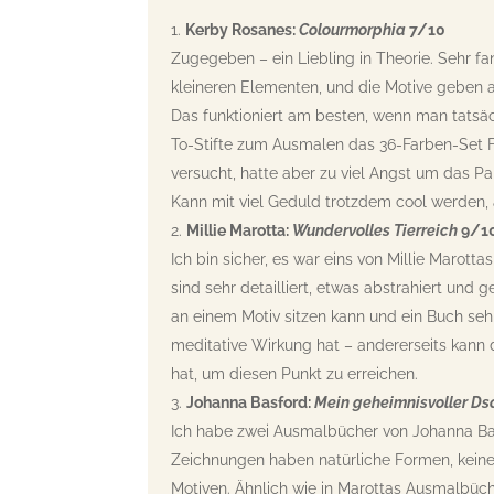
Kerby Rosanes:
Colourmorphia
7/10
Zugegeben – ein Liebling in Theorie. Sehr f
kleineren Elementen, und die Motive geben al
Das funktioniert am besten, wenn man tatsäch
To-Stifte zum Ausmalen das 36-Farben-Set Fil
versucht, hatte aber zu viel Angst um das P
Kann mit viel Geduld trotzdem cool werden, 
Millie Marotta:
Wundervolles Tierreich
9/1
Ich bin sicher, es war eins von Millie Marot
sind sehr detailliert, etwas abstrahiert und
an einem Motiv sitzen kann und ein Buch sehr 
meditative Wirkung hat – andererseits kann 
hat, um diesen Punkt zu erreichen.
Johanna Basford:
Mein geheimnisvoller Ds
Ich habe zwei Ausmalbücher von Johanna Ba
Zeichnungen haben natürliche Formen, kein
Motiven. Ähnlich wie in Marottas Ausmalbüche