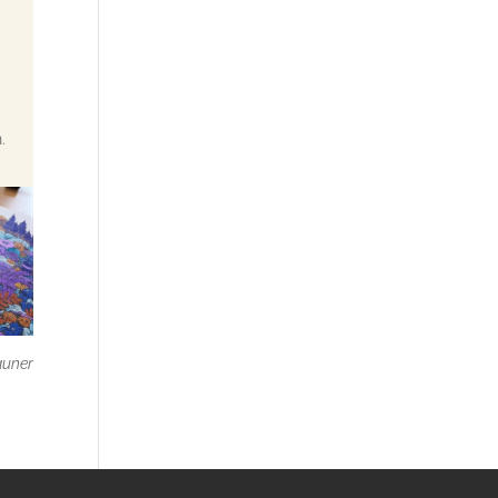
.
auner