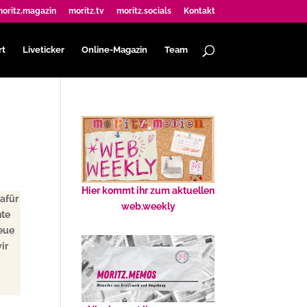
oritz.magazin
moritz.tv
moritz.socials
Kontakt
rt
Liveticker
Online-Magazin
Team
Hier kommt ihr zum aktuellen
Dafür
web.weekly
nte
neue
ir