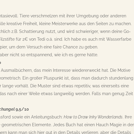
antasievoll. Tiere verschmelzen mit ihrer Umgebung oder anderen
le kreative Freiheit, kleine Meisterwerke aus den Seiten zu machen.
lich z.B. Schattierung nutzt, und wird schwieriger, wenn deine Go-
zstifte für 2€ von Tedi o.ä. sind. Ich habe es auch mit Wasserfarbe
apier, um dem Versuch eine faire Chance zu geben.
aber nicht so entspannend, wie ich es gerne hätte.
0
tas Ausmalbüchern, das mein Interesse wiedererweckt hat. Die Motive
 geometrisch. Ein großer Pluspunkt ist, dass man dadurch stundenlang
lange vorhält. Die Muster sind etwas repetitiv, was einerseits eine
das nach einer Weile etwas langweilig werden. Falls man genug Zeit
chungel
9,5/10
sford sowie ein Anleitungsbuch:
How to Draw Inky Wonderlands
. Ihre
e geometrischen Elemente. Jedes Buch hat einen Hauch Magie in de
rn kann man sich hier gut in den Details verlieren, aber die Details