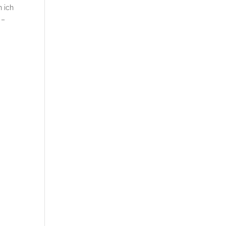
n ich
 –