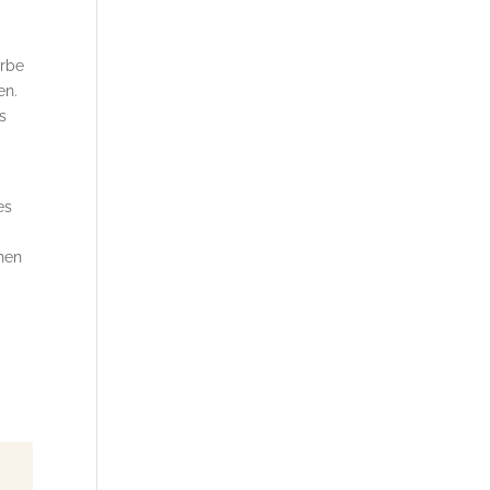
arbe
en.
s
es
inen
.
e