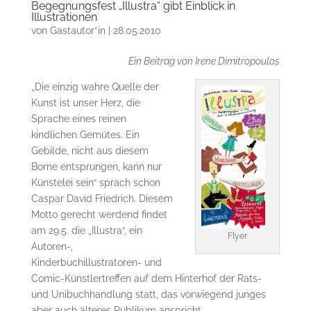
Begegnungsfest „Illustra“ gibt Einblick in
Illustrationen
von
Gastautor*in
|
28.05.2010
Ein Beitrag von Irene Dimitropoulos
„Die einzig wahre Quelle der
Kunst ist unser Herz, die
Sprache eines reinen
kindlichen Gemütes. Ein
Gebilde, nicht aus diesem
Borne entsprungen, kann nur
Künstelei sein“ sprach schon
Caspar David Friedrich. Diesem
Motto gerecht werdend findet
am 29.5. die „Illustra“, ein
Flyer
Autoren-,
Kinderbuchillustratoren- und
Comic-Künstlertreffen auf dem Hinterhof der Rats-
und Unibuchhandlung statt, das vorwiegend junges
aber auch älteres Publikum anspricht.