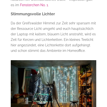
es im
Fensterchen No. 1
.
Stimmungsvolle Lichter
Da der Greifswalder Himmel zur Zeit sehr sparsam mit
der Ressource Licht umgeht und euch hauptsächlich
der Laptop mit kaltem, blauem Licht anstrahlt, wird es
Zeit für Kerzen und Lichterketten. Ein kleines Teelicht
hier angezündet, eine Lichterkette dort aufgehängt
und schon stimmt das Ambiente im Homeoffice.