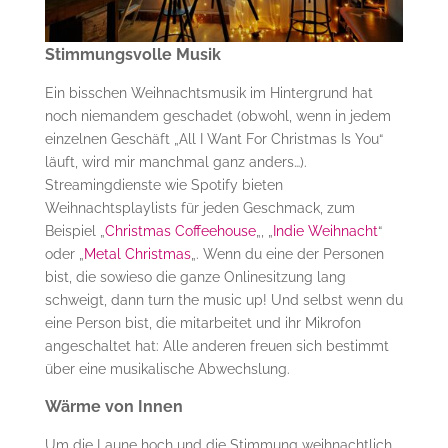
Stimmungsvolle Musik
Ein bisschen Weihnachtsmusik im Hintergrund hat
noch niemandem geschadet (obwohl, wenn in jedem
einzelnen Geschäft „All I Want For Christmas Is You“
läuft, wird mir manchmal ganz anders…).
Streamingdienste wie Spotify bieten
Weihnachtsplaylists für jeden Geschmack, zum
Beispiel „
Christmas Coffeehouse
„, „
Indie Weihnacht
“
oder „
Metal Christmas
„. Wenn du eine der Personen
bist, die sowieso die ganze Onlinesitzung lang
schweigt, dann turn the music up! Und selbst wenn du
eine Person bist, die mitarbeitet und ihr Mikrofon
angeschaltet hat: Alle anderen freuen sich bestimmt
über eine musikalische Abwechslung.
Wärme von Innen
Um die Laune hoch und die Stimmung weihnachtlich