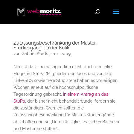
Zulassungsbeschränkung der Master-
Studiengänge in der Kritik
von
Gabriel Kords
|
21.11.2009
Neu ist das Thema eigentlich nicht, doch der linke
Flügel im StuPa (Mitglieder der Jusos und von Die
Linke.SDS sowie freie Stupisten) haben es vor einigen
Wochen erneut auf die hochschulpolitische
Tagesordnung gebracht.
In einem Antrag an das
StuPa
, der bisher nicht behandelt wurde, fordern sie,
die zuständigen Gremien sollten die
Zulassungsbeschränkung für Master-Studiengänge
abschaffen und so „Durchlässigkeit zwischen Bachelor
und Master herstellen“.