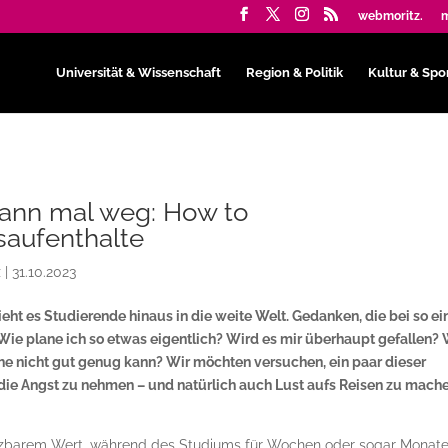
webmoritz.
m
Universität & Wissenschaft
Region & Politik
Kultur & Spo
dann mal weg: How to
saufenthalte
z
|
31.10.2023
eht es Studierende hinaus in die weite Welt. Gedanken, die bei so e
ie plane ich so etwas eigentlich? Wird es mir überhaupt gefallen? 
he nicht gut genug kann? Wir möchten versuchen, ein paar dieser
die Angst zu nehmen – und natürlich auch Lust aufs Reisen zu mache
hätzbarem Wert, während des Studiums für Wochen oder sogar Monate