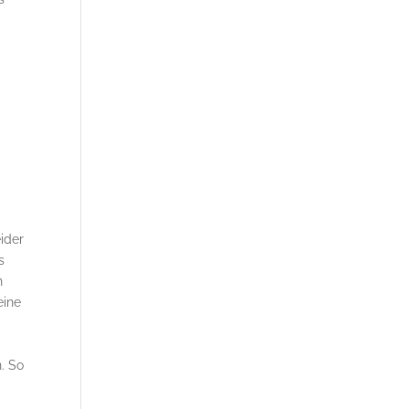
ider
s
n
eine
. So