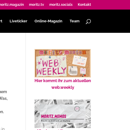
oritz.magazin
moritz.tv
moritz.socials
Kontakt
rt
Liveticker
Online-Magazin
Team
Hier kommt ihr zum aktuellen
web.weekly
inem
Was,
n.
 in