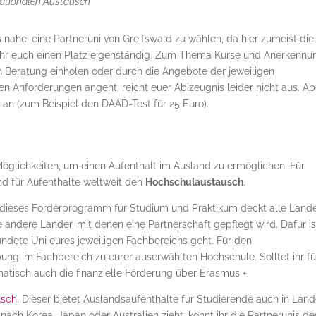
nationalen Austausch
nahe, eine Partneruni von Greifswald zu wählen, da hier zumeist die
 ihr euch einen Platz eigenständig. Zum Thema Kurse und Anerkennu
en Beratung einholen oder durch die Angebote der jeweiligen
en Anforderungen angeht, reicht euer Abizeugnis leider nicht aus. Ab
s
an (zum Beispiel den DAAD-Test für 25 Euro).
 Möglichkeiten, um einen Aufenthalt im Ausland zu ermöglichen: Für
d für Aufenthalte weltweit den
Hochschulaustausch
.
dieses Förderprogramm für Studium und Praktikum deckt alle Länd
e andere Länder, mit denen eine Partnerschaft gepflegt wird. Dafür is
ündete Uni eures jeweiligen Fachbereichs geht. Für den
ng im Fachbereich zu eurer auserwählten Hochschule. Solltet ihr fü
atisch auch die finanzielle Förderung über Erasmus +.
usch
. Dieser bietet Auslandsaufenthalte für Studierende auch in Län
ch Korea, Japan oder Australien zieht, könnt ihr die Partnerunis de