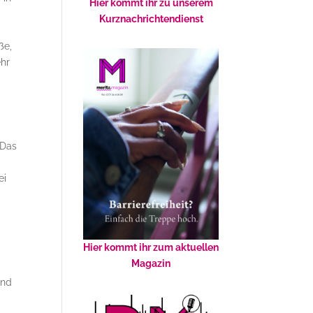
Hier kommt ihr zu unserem
Kurznachrichtendienst
ße,
ehr
Das
ei
Hier kommt ihr zum aktuellen
Magazin
und