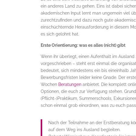
ein anderes Land zu gehen. Eins ist dabei sicher
akademischen Input lernt man ungemein viel übe
zurechtzufinden und dazu noch gute akademische 
einschüchternde Herausforderung in diesem Mom
es sich gelohnt hat.
Erste Orientierung: was es alles (nicht) gibt
Wenn ihr überlegt, einen Aufenthalt im Ausland
vorgeschrieben – steht erst einmal die organisa
bedeutet, sich mindestens ein bis eineinhalb J
Bewerbungsfristen leider keine Gnade. Der erste 
Wochen
Beratungen
anbietet. Die komplett onli
Optionen, die euch zur Verfügung stehen. Grund
(Pflicht-)Praktikum, Summerschools, Exkursione
schon einmal grob einordnen, was zu euch pass
Nach der Teilnahme an der Erstberatung kön
auf dem Weg ins Ausland begleiten.