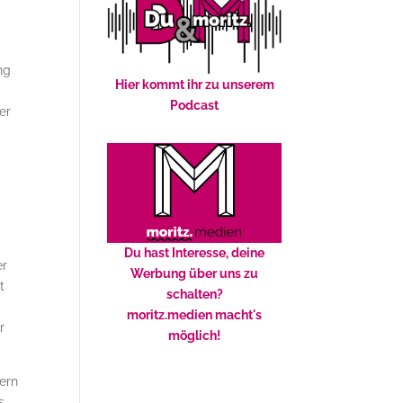
ng
Hier kommt ihr zu unserem
Podcast
er
Du hast Interesse, deine
er
Werbung über uns zu
t
schalten?
moritz.medien macht's
r
möglich!
dern
s