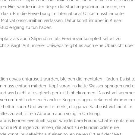
n. Hier werden in der Regel die Studiengebühren erlassen, ein
 dazu. Für die Bewerbung im International Office müsst ihr unter
Motivationsschreiben verfassen. Dafür könnt ihr aber in Kurse
 Studiengang zu tun haben.
ienplatz als auch Stipendium als Freemover komplett selbst zu
cht zusagt. Auf unserer Uniwebsite gibt es auch eine Übersicht über
lich etwas entgruselt wurden, bleiben die mentalen Hürden. Es ist le
an muss einfach mit dem Kopf voran ins kalte Wasser springen und e
und wird nicht alles gleich perfekt hinbekommen. Das ist vollkomme
mweh umtreibt oder euch andere Sorgen plagen, bekommt ihr immer 
erhelfen kann. Und wenn ihr merkt, die ganze Sache ist vielleicht im
les zu viel, ist ein Abbruch auch völlig in Ordnung.
 Daraus können eventuell sogar wunderbare Freundschaften entstehen
r die Prüfungen zu lernen, die Stadt zu erkunden oder eure
e könnt ihr vielleicht auf einen tollen neuen Ort auf der Welt