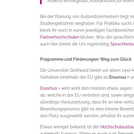
Roberta Wirminghaus, Koordinatorin für inter
Bei der Planung von Auslandssemestern liegt es 
Studiengebühren wegfallen. Für Praktika sucht
könnt ihr euch in euren jeweiligen Fachbereich
Partnerhochschulen
klicken. Was die sprachlich
auch hier bietet die Uni regelmäßig
Sprachtest
Programme und Förderungen: Weg zum Glück
Die Universität Greifwald bietet vor allem zwei
Vorhaben innerhalb der EU gibt es
Erasmus +
un
Erasmus +
wird wohl den meisten etwas sagen; 
ab, welche in der EU vertreten sind, sowie einig
allerdings Voraussetzung, dass ihr an eine verb
Bewerbungsprozess gibt es eine interne Bewerbu
den Platz ausgewählt werden, erhaltet ihr autom
Etwas weniger bekannt ist der
Hochschulausta
außerhalb Europas. Wenn es euch zum Beispiel na