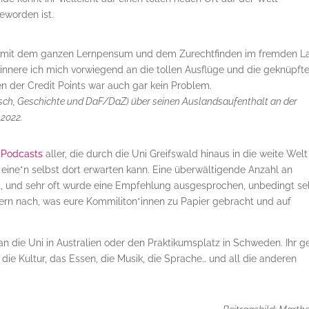
eworden ist.
n mit dem ganzen Lernpensum und dem Zurechtfinden im fremden L
nnere ich mich vorwiegend an die tollen Ausflüge und die geknüpft
 der Credit Points war auch gar kein Problem.
ch, Geschichte und DaF/DaZ) über seinen Auslandsaufenthalt an der
 2022.
d
Podcasts
aller, die durch die Uni Greifswald hinaus in die weite Welt
 eine*n selbst dort erwarten kann. Eine überwältigende Anzahl an
st, und sehr oft wurde eine Empfehlung ausgesprochen, unbedingt se
gern nach, was eure Kommiliton*innen zu Papier gebracht und auf
s an die Uni in Australien oder den Praktikumsplatz in Schweden. Ihr g
ie Kultur, das Essen, die Musik, die Sprache… und all die anderen