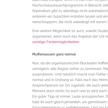
Hochschulaustauschprogramms in Betracht ziehe
Stipendium gibt es allerdings nicht automatisch
anderem ein Gutachten erstellen lassen und ein 
reinschnuppern, die nicht unbedingt mit eurem
Eine weitere Möglichkeit ist auch, sowohl Stud
organisieren, wenn euch das Angebot der Uni ni
sonstige Fördermöglichkeiten
.
Muffensausen: ganz normal
Nun, da die organisatorischen Blockaden hoffent
unmöglich, alle Ängste vorher zu zerstreuen. M
ausprobieren. Und natürlich macht man Fehler 
normal und in Ordnung so. Falls euch das Hei
Ansprechperson vor Ort zugeteilt, die euch weit
Moment doch nichts für euch und es wird euch al
Ein guter Tipp ist immer, Leute anzusprechen.
habt ihr auch gleich jemanden, um gemeinsam fü
Sprachkenntnisse zu perfektionieren. Und am End