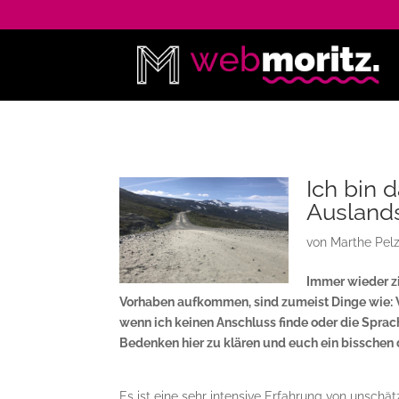
Ich bin 
Ausland
von
Marthe Pel
Immer wieder zi
Vorhaben aufkommen, sind zumeist Dinge wie: W
wenn ich keinen Anschluss finde oder die Sprac
Bedenken hier zu klären und euch ein bisschen 
Es ist eine sehr intensive Erfahrung von unsc