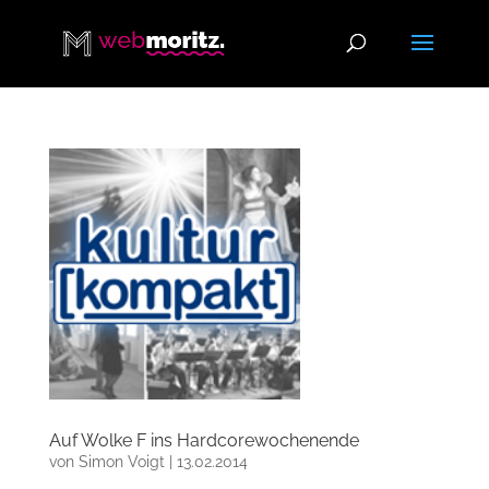
Auf Wolke F ins Hardcorewochenende
von
Simon Voigt
|
13.02.2014