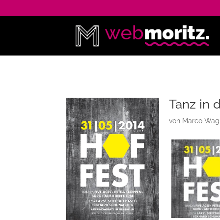
Tanz in 
von
Marco Wag