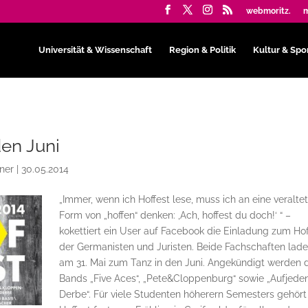
webmoritz.
m
Universität & Wissenschaft
Region & Politik
Kultur & Spo
den Juni
ner
|
30.05.2014
„Immer, wenn ich Hoffest lese, muss ich an eine veralte
Form von „hoffen“ denken: ‚Ach, hoffest du doch!‘ “ –
kokettiert ein User auf Facebook die Einladung zum Hof
der Germanisten und Juristen. Beide Fachschaften lad
am 31. Mai zum Tanz in den Juni. Angekündigt werden 
Bands „Five Aces“, „Pete&Cloppenburg“ sowie „Aufjede
Derbe“. Für viele Studenten höherern Semesters gehört