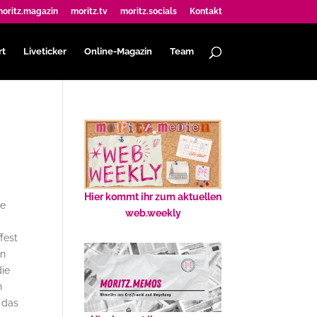
oritz.magazin
moritz.tv
moritz.socials
Kontakt
rt
Liveticker
Online-Magazin
Team
Hier kommt ihr zum aktuellen
te
web.weekly
fest
en
die
n
 das