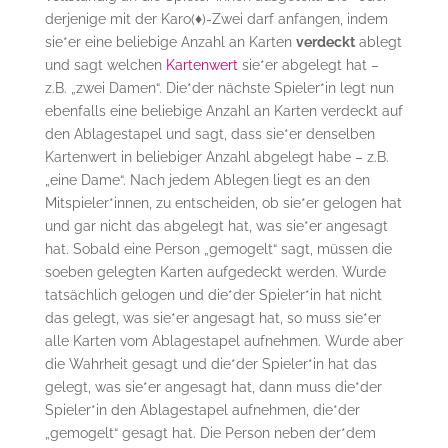
derjenige mit der Karo(
♦
)-Zwei darf anfangen, indem
sie*er eine beliebige Anzahl an Karten
verdeckt
ablegt
und sagt welchen
Kartenwert
sie*er abgelegt hat –
z.B. „zwei Damen“. Die*der nächste Spieler*in legt nun
ebenfalls eine beliebige Anzahl an Karten verdeckt auf
den Ablagestapel und sagt, dass sie*er denselben
Kartenwert in beliebiger Anzahl abgelegt habe – z.B.
„eine Dame“. Nach jedem Ablegen liegt es an den
Mitspieler*innen, zu entscheiden, ob sie*er gelogen hat
und gar nicht das abgelegt hat, was sie*er angesagt
hat. Sobald eine Person „gemogelt“ sagt, müssen die
soeben gelegten Karten aufgedeckt werden. Wurde
tatsächlich gelogen und die*der Spieler*in hat nicht
das gelegt, was sie*er angesagt hat, so muss sie*er
alle Karten vom Ablagestapel aufnehmen. Wurde aber
die Wahrheit gesagt und die*der Spieler*in hat das
gelegt, was sie*er angesagt hat, dann muss die*der
Spieler*in den Ablagestapel aufnehmen, die*der
„gemogelt“ gesagt hat. Die Person neben der*dem