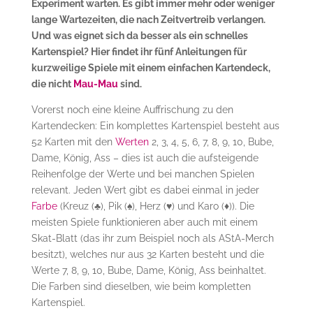
Experiment warten. Es gibt immer mehr oder weniger
lange Wartezeiten, die nach Zeitvertreib verlangen.
Und was eignet sich da besser als ein schnelles
Kartenspiel? Hier findet ihr fünf Anleitungen für
kurzweilige Spiele mit einem einfachen Kartendeck,
die nicht
Mau-Mau
sind.
Vorerst noch eine kleine Auffrischung zu den
Kartendecken: Ein komplettes Kartenspiel besteht aus
52 Karten mit den
Werten
2, 3, 4, 5, 6, 7, 8, 9, 10, Bube,
Dame, König, Ass – dies ist auch die aufsteigende
Reihenfolge der Werte und bei manchen Spielen
relevant. Jeden Wert gibt es dabei einmal in jeder
Farbe
(Kreuz (
♣
), Pik (
♠
), Herz (
♥
) und Karo (
♦
)). Die
meisten Spiele funktionieren aber auch mit einem
Skat-Blatt (das ihr zum Beispiel noch als AStA-Merch
besitzt), welches nur aus 32 Karten besteht und die
Werte 7, 8, 9, 10, Bube, Dame, König, Ass beinhaltet.
Die Farben sind dieselben, wie beim kompletten
Kartenspiel.