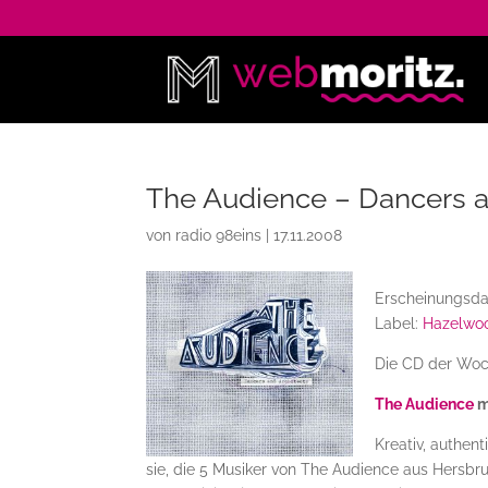
The Audience – Dancers a
von
radio 98eins
|
17.11.2008
Erscheinungsda
Label:
Hazelwo
Die CD der Woc
The Audience
m
Kreativ, authen
sie, die 5 Musiker von The Audience aus Hersbr