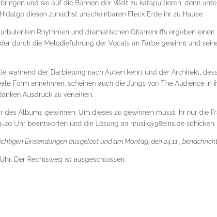
ubringen und sie auf die Bühnen der Welt zu katapultieren, denn unte
dalgo diesen zunächst unscheinbaren Fleck Erde ihr zu Hause.
turbulenten Rhythmen und dramatischen Gitarrenriffs ergeben einen
 der durch die Melodieführung der Vocals an Farbe gewinnt und sein
hle während der Darbietung nach Außen kehrt und der Architekt, des
reale Form annehmen, scheinen auch die Jungs von The Audience in i
anken Ausdruck zu verleihen.
r des Albums gewinnen. Um dieses zu gewinnen müsst ihr nur die F
9-20 Uhr beantworten und die Lösung an musik@98eins.de schicken.
richtigen Einsendungen ausgelost und am Montag, den 24.11., benachricht
2 Uhr. Der Rechtsweg ist ausgeschlossen.