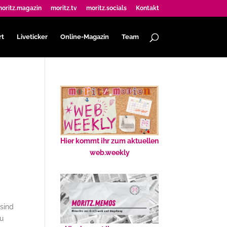
oritz.magazin
moritz.tv
moritz.socials
Kontakt
rt
Liveticker
Online-Magazin
Team
Hier kommt ihr zum aktuellen
web.weekly
 sind
zu