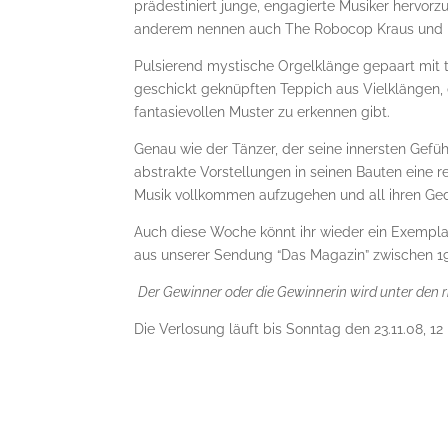
prädestiniert junge, engagierte Musiker hervorz
anderem nennen auch The Robocop Kraus und Hi
Pulsierend mystische Orgelklänge gepaart mit 
geschickt geknüpften Teppich aus Vielklängen,
fantasievollen Muster zu erkennen gibt.
Genau wie der Tänzer, der seine innersten Gefü
abstrakte Vorstellungen in seinen Bauten eine 
Musik vollkommen aufzugehen und all ihren Ged
Auch diese Woche könnt ihr wieder ein Exempla
aus unserer Sendung “Das Magazin” zwischen 1
Der Gewinner oder die Gewinnerin wird unter den 
Die Verlosung läuft bis Sonntag den 23.11.08, 1