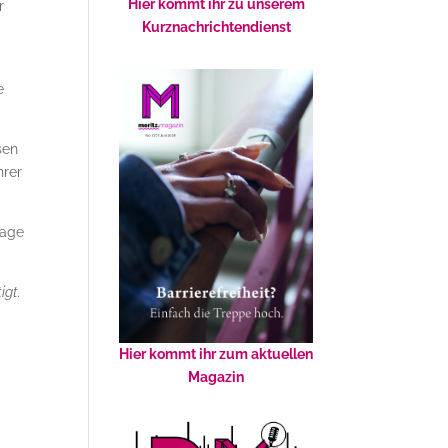
Hier kommt ihr zu unserem
r
Kurznachrichtendienst
e
sen
hrer
rage
igt.
Hier kommt ihr zum aktuellen
Magazin