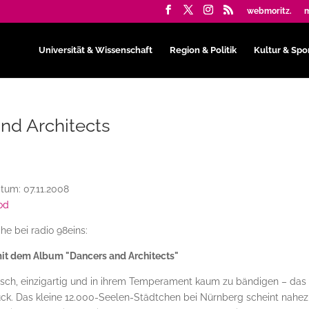
webmoritz.
m
Universität & Wissenschaft
Region & Politik
Kultur & Spo
nd Architects
tum: 07.11.2008
od
he bei radio 98eins:
it dem Album "Dancers and Architects"
tisch, einzigartig und in ihrem Temperament kaum zu bändigen – das
uck. Das kleine 12.000-Seelen-Städtchen bei Nürnberg scheint nahe