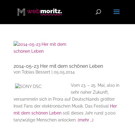
2014-05-23 Her mit dem schönen Leben
von
Tobias Bessert
|
05.05.2014
Vom 23. – 25. Mai, also in
sehr naher Zukunft,
versammeln sich in Prora auf Deutschlands größter
Insel Fans der elektronischen Musik. Das Festival
Her
mit dem schönen Leben
soll dieses Jahr rund 3.000
tanzwütige Menschen anlocken.
(mehr …)