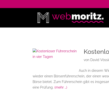
Kostenlo
von
David Vöss
Auch in diesem Wi
wieder einen Börsenführerschein, der einen wese
Börse bietet. Zum Führerschein gibt es insges
eine Prüfung.
(mehr …)