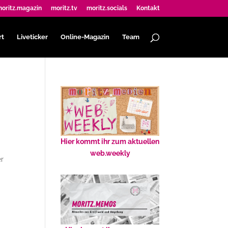
oritz.magazin
moritz.tv
moritz.socials
Kontakt
rt
Liveticker
Online-Magazin
Team
Hier kommt ihr zum aktuellen
web.weekly
er