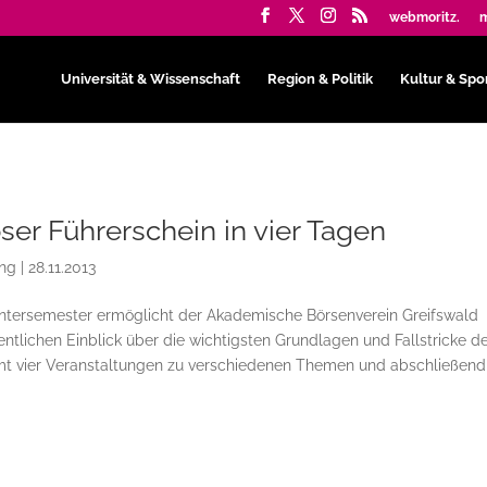
webmoritz.
m
Universität & Wissenschaft
Region & Politik
Kultur & Spo
ser Führerschein in vier Tagen
ing
|
28.11.2013
ntersemester ermöglicht der Akademische Börsenverein Greifswald
ntlichen Einblick über die wichtigsten Grundlagen und Fallstricke d
amt vier Veranstaltungen zu verschiedenen Themen und abschließend