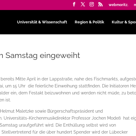
webmoritz.
m
Universität & Wissenschaft
Region & Politik
Kultur & Spo
am Samstag eingeweiht
eits Mitte April in der Lappstraße, nahe des Fischmarkts, aufgeste
um 15 Uhr die feierliche Einweihung stattfinden. Die Initiatoren H
walder ein, dem Festakt beizuwohnen und werden nicht müde, zu bet
n ist.
r Helmut Maletzke sowie Bürgerschaftspräsident und
. Universitäts-Kirchenmusikdirektor Professor Jochen Modeß hat ei
Samstag uraufgeführt wird. Die Enthüllung selbst wird von
Stellvertretend für die über hundert Spender wird der Lübecker