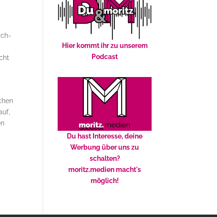
ich-
Hier kommt ihr zu unserem
Podcast
cht
schen
auf,
en
Du hast Interesse, deine
Werbung über uns zu
schalten?
moritz.medien macht's
möglich!