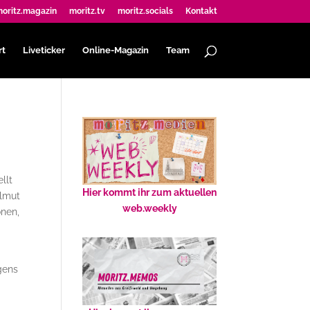
oritz.magazin
moritz.tv
moritz.socials
Kontakt
rt
Liveticker
Online-Magazin
Team
llt
Hier kommt ihr zum aktuellen
elmut
web.weekly
onen,
gens