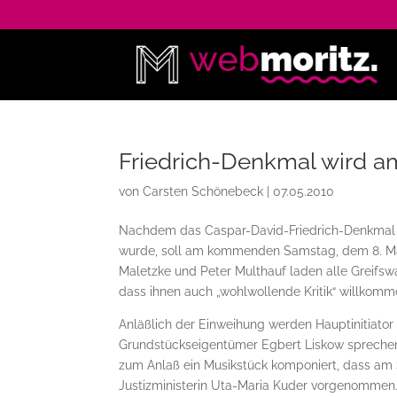
Friedrich-Denkmal wird 
von
Carsten Schönebeck
|
07.05.2010
Nachdem das Caspar-David-Friedrich-Denkmal ber
wurde, soll am kommenden Samstag, dem 8. Mai, 
Maletzke und Peter Multhauf laden alle Greifs
dass ihnen auch „wohlwollende Kritik“ willkomme
Anläßlich der Einweihung werden Hauptinitiato
Grundstückseigentümer Egbert Liskow sprechen
zum Anlaß ein Musikstück komponiert, dass am 
Justizministerin Uta-Maria Kuder vorgenommen. 