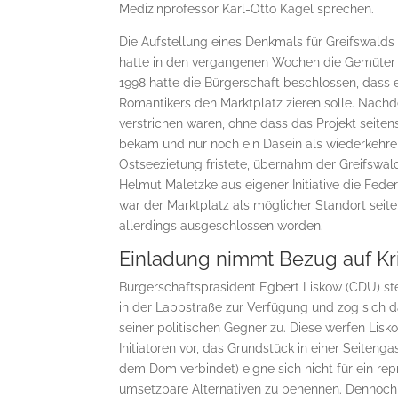
Medizinprofessor Karl-Otto Kagel sprechen.
Die Aufstellung eines Denkmals für Greifswald
hatte in den vergangenen Wochen die Gemüter 
1998 hatte die Bürgerschaft beschlossen, dass
Romantikers den Marktplatz zieren solle. Nach
verstrichen waren, ohne dass das Projekt seite
bekam und nur noch ein Dasein als wiederkehre
Ostseezietung fristete, übernahm der Greifswal
Helmut Maletzke aus eigener Initiative die Fede
war der Marktplatz als möglicher Standort seit
allerdings ausgeschlossen worden.
Einladung nimmt Bezug auf Kri
Bürgerschaftspräsident Egbert Liskow (CDU) st
in der Lappstraße zur Verfügung und zog sich da
seiner politischen Gegner zu. Diese werfen Lis
Initiatoren vor, das Grundstück in einer Seitenga
dem Dom verbindet) eigne sich nicht für ein rep
umsetzbare Alternativen zu benennen. Dennoch r