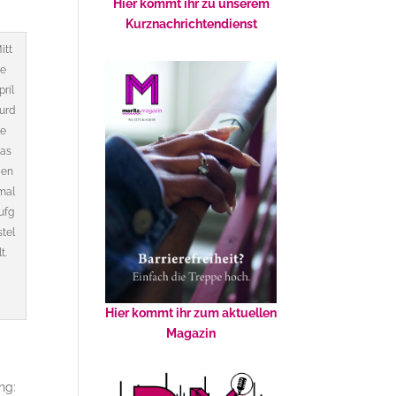
Hier kommt ihr zu unserem
Kurznachrichtendienst
itt
e
pril
urd
e
as
en
mal
ufg
stel
lt.
Hier kommt ihr zum aktuellen
Magazin
ng: