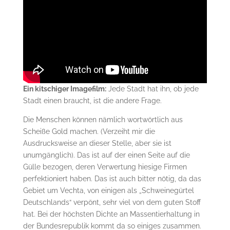
Ein kitschiger Imagefilm:
Jede Stadt hat ihn, ob jede
Stadt einen braucht, ist die andere Frage.
Die Menschen können nämlich wortwörtlich aus
Scheiße Gold machen. (Verzeiht mir die
Ausdrucksweise an dieser Stelle, aber sie ist
unumgänglich). Das ist auf der einen Seite auf die
Gülle bezogen, deren Verwertung hiesige Firmen
perfektioniert haben. Das ist auch bitter nötig, da das
Gebiet um Vechta, von einigen als „Schweinegürtel
Deutschlands“ verpönt, sehr viel von dem guten Stoff
hat. Bei der höchsten Dichte an Massentierhaltung in
der Bundesrepublik kommt da so einiges zusammen.