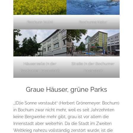
Bochum blüht
Bochums Natur
Häuserzeile in der
Straße in der Bochumer
Bochumer Innenstadt
Innenstadt
Graue Häuser, grüne Parks
„[D]ie Sonne verstaubt“ (Herbert Grönemeyer: Bochum)
in Bochum zwar nicht mehr, weil es seit Jahrzehnten
keine Bergwerke mehr gibt, grau ist vor allem die
Innenstadt aber weiterhin. Da die Stadt im Zweiten
Weltkrieg nahezu vollständig zerstört wurde, ist die