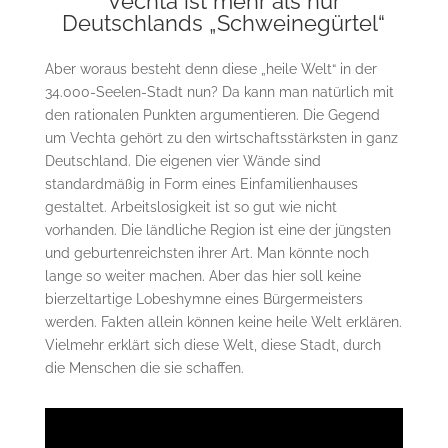
Vechta ist mehr als nur
Deutschlands „Schweinegürtel“
Aber woraus besteht denn diese „heile Welt“ in der
34.000-Seelen-Stadt nun? Da kann man natürlich mit
den rationalen Punkten argumentieren. Die Gegend
um Vechta gehört zu den wirtschaftsstärksten in ganz
Deutschland. Die eigenen vier Wände sind
standardmäßig in Form eines Einfamilienhauses
gestaltet. Arbeitslosigkeit ist so gut wie nicht
vorhanden. Die ländliche Region ist eine der jüngsten
und geburtenreichsten ihrer Art. Man könnte noch
lange so weiter machen. Aber das hier soll keine
bierzeltartige Lobeshymne eines Bürgermeisters
werden. Fakten allein können keine heile Welt erklären.
Vielmehr erklärt sich diese Welt, diese Stadt, durch
die Menschen die sie schaffen.