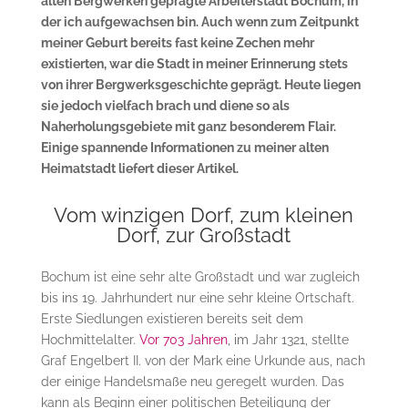
alten Bergwerken geprägte Arbeiterstadt Bochum, in
der ich aufgewachsen bin. Auch wenn zum Zeitpunkt
meiner Geburt bereits fast keine Zechen mehr
existierten, war die Stadt in meiner Erinnerung stets
von ihrer Bergwerksgeschichte geprägt. Heute liegen
sie jedoch vielfach brach und diene so als
Naherholungsgebiete mit ganz besonderem Flair.
Einige spannende Informationen zu meiner alten
Heimatstadt liefert dieser Artikel.
Vom winzigen Dorf, zum kleinen
Dorf, zur Großstadt
Bochum ist eine sehr alte Großstadt und war zugleich
bis ins 19. Jahrhundert nur eine sehr kleine Ortschaft.
Erste Siedlungen existieren bereits seit dem
Hochmittelalter.
Vor 703 Jahren
, im Jahr 1321, stellte
Graf Engelbert II. von der Mark eine Urkunde aus, nach
der einige Handelsmaße neu geregelt wurden. Das
kann als Beginn einer politischen Beteiligung der