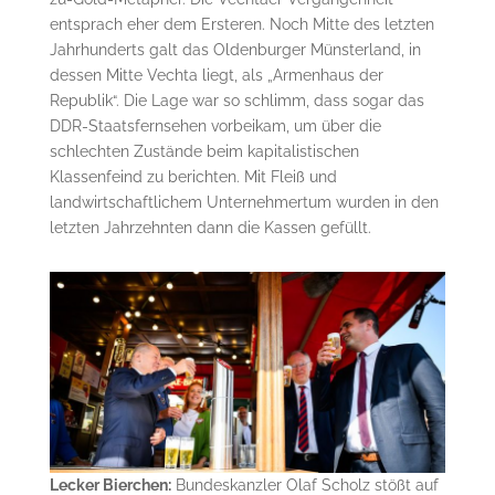
entsprach eher dem Ersteren. Noch Mitte des letzten
Jahrhunderts galt das Oldenburger Münsterland, in
dessen Mitte Vechta liegt, als „Armenhaus der
Republik“. Die Lage war so schlimm, dass sogar das
DDR-Staatsfernsehen vorbeikam, um über die
schlechten Zustände beim kapitalistischen
Klassenfeind zu berichten. Mit Fleiß und
landwirtschaftlichem Unternehmertum wurden in den
letzten Jahrzehnten dann die Kassen gefüllt.
Lecker Bierchen:
Bundeskanzler Olaf Scholz stößt auf