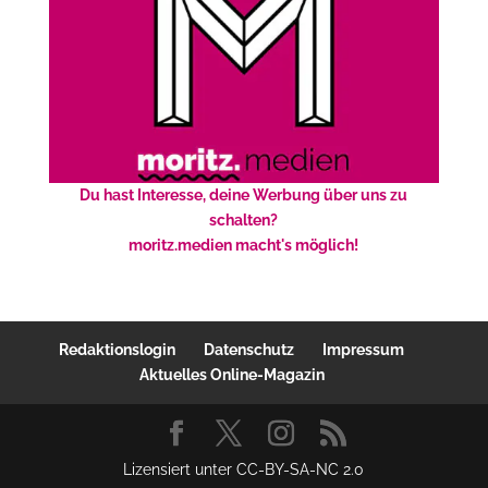
Du hast Interesse, deine Werbung über uns zu
schalten?
moritz.medien macht's möglich!
Redaktionslogin
Datenschutz
Impressum
Aktuelles Online-Magazin
Lizensiert unter CC-BY-SA-NC 2.0