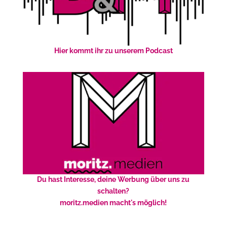
Hier kommt ihr zu unserem Podcast
Du hast Interesse, deine Werbung über uns zu
schalten?
moritz.medien macht's möglich!