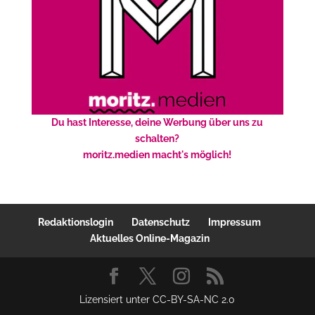
Du hast Interesse, deine Werbung über uns zu
schalten?
moritz.medien macht's möglich!
Redaktionslogin
Datenschutz
Impressum
Aktuelles Online-Magazin
Lizensiert unter CC-BY-SA-NC 2.0