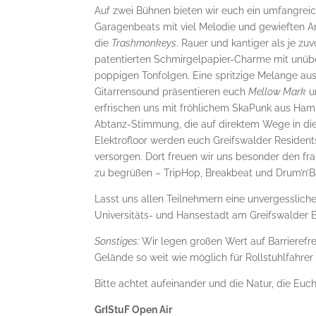
Auf zwei Bühnen bieten wir euch ein umfangre
Garagenbeats mit viel Melodie und gewieften 
die
Trashmonkeys
. Rauer und kantiger als je zuv
patentierten Schmirgelpapier-Charme mit unü
poppigen Tonfolgen. Eine spritzige Melange au
Gitarrensound präsentieren euch
Mellow Mark
u
erfrischen uns mit fröhlichem SkaPunk aus Ha
Abtanz-Stimmung, die auf direktem Wege in di
Elektrofloor werden euch Greifswalder Residents
versorgen. Dort freuen wir uns besonder den f
zu begrüßen – TripHop, Breakbeat und Drum’n’Ba
Lasst uns allen Teilnehmern eine unvergesslic
Universitäts- und Hansestadt am Greifswalder 
Sonstiges:
Wir legen großen Wert auf Barrierefr
Gelände so weit wie möglich für Rollstuhlfahre
Bitte achtet aufeinander und die Natur, die Euc
GrIStuF Open Air