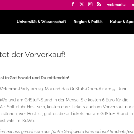
webmoritz.
m
Universität & Wissenschaft
Region & Politik
Kultur & Spo
tet der Vorverkauf!
ast in Greifswald und Du mittendrin!
F-Welcome-Party am 29. Mai und das GrIStuF-Open-Air am 5. Juni
uWo und am GrIStuF-Stand in der Mensa. Sie kosten 6 Euro für die
. Solltet ihr Host sein, kosten eure Tickets auch im Vorverkauf nur 
n können, wer Host ist, gibt es diese Tickets nur am GrIStuF-Stand in
estivals im IKuWo.
iert mit uns gemeinsam das fünfte Greifswald International Studentsfesti