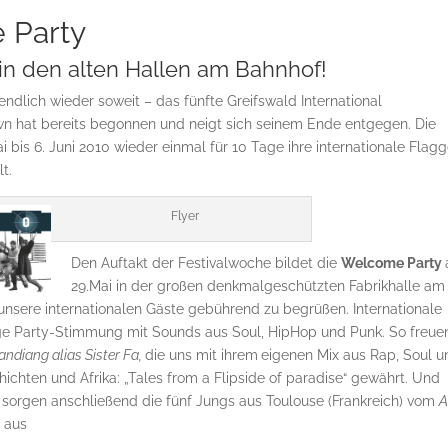
 Party
in den alten Hallen am Bahnhof!
ndlich wieder soweit – das fünfte Greifswald International
own hat bereits begonnen und neigt sich seinem Ende entgegen. Die
bis 6. Juni 2010 wieder einmal für 10 Tage ihre internationale Flag
t.
Flyer
Den Auftakt der Festivalwoche bildet die
Welcome Party
29.Mai in der großen denkmalgeschützten Fabrikhalle am
unsere internationalen Gäste gebührend zu begrüßen. Internationale
tige Party-Stimmung mit Sounds aus Soul, HipHop und Punk. So freue
ndiang alias Sister Fa,
die uns mit ihrem
eigenen Mix aus Rap, Soul u
hichten und Afrika: „Tales from a Flipside of paradise“ gewährt. Und
sorgen anschließend die fünf Jungs aus Toulouse (Frankreich) vom
A
d aus