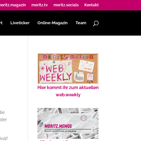
oritz.magazin
moritz.tv
moritz.socials
Kontakt
rt
Liveticker
Online-Magazin
Team
Hier kommt ihr zum aktuellen
web.weekly
die
 der
val!