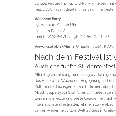
Jungle, Ragga, HipHop und Punk, unterlegt mit 
rar.DUBSCI (avantideletanti, Leipzig) ihre besten
Welcome Party
29. Mai 2010 / 20.00 Uhr
Halle am Bahnhof
Eintritt: VVK: 6€ /Host 3€; AK: 8€ /Hosts 4€
Vorverkauf ab 17.Mai
im Uniladen, AStA, IKuWo, 
Nach dem Festival ist 
Auch das fünfte Studentenfesti
Allerdings nicht sang- und klanglos, denn geme
das Ende einer Woche der Begegnung und des 
Kulturen traditionsgemäß am Eldenaer Strand ze
Abschlussparty „GrIStuF Open Air“ bietet allen
Bürgern die letzte und beste Gelegenheit, sich 
internationalen Festivalteilnehmern zu verabsch
Jahren wieder heißt: „Die Welt zu Gast in Greifsw