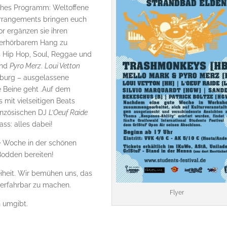
iches Programm: Weltoffene
Arrangements bringen euch
or ergänzen sie ihren
berhörbarem Hang zu
s Hip Hop, Soul, Reggae und
nd
Pyro Merz
.
Loui Vetton
mburg – ausgelassene
e Beine geht .Auf dem
 mit vielseitigen Beats
ranzösischen DJ
L’Oeuf Raide
ss: alles dabei!
he Woche in der schönen
Bodden bereiten!
eiheit. Wir bemühen uns, das
r erfahrbar zu machen.
Flyer
h umgibt.