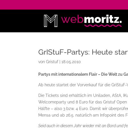
GrIStuF-Partys: Heute star
von
Gristuf
|
18.05.2010
Partys mit internationalem Flair – Die Welt zu G
Ab heute startet der Vorverkauf für die GriStu
Die Tickets sind erhältlich im
Uniladen, AStA, IK
Welcomeparty und 8 Euro für das Gristuf Open Air
Hälfte – also 3 bzw. 4 Euro. Damit wir überprüfe
Mensa und ab 26.5. natürlich am Infopoint des F
Seid auch in diesem Jahr wieder mit an Bord und fe