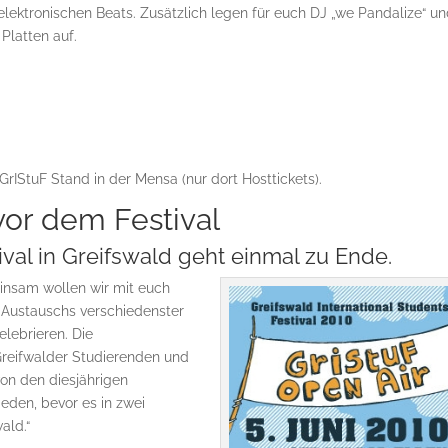
elektronischen Beats. Zusätzlich legen für euch DJ „we Pandalize“ u
 Platten auf.
GrIStuF Stand in der Mensa (nur dort Hosttickets).
vor dem Festival
val in Greifswald geht einmal zu Ende.
insam wollen wir mit euch
Austauschs verschiedenster
lebrieren. Die
 Greifwalder Studierenden und
von den diesjährigen
ieden, bevor es in zwei
ald.“