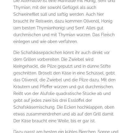
Die Alternative ist eine Marinade mit Honig, Senf und
Thymian, mit der sowohl Geflügel als auch
Schweinefilet süß und saftig werden. Auch hier
braucht ihr Reiswein, dazu kommen Olivenöl, Honig
(am besten Thymianhonig) und Senf. Alles gut
durchmischen und mit Thymian würzen. Das Fleisch
einlegen und wie oben verfahren.
Die Schafskäsepäckchen könnt ihr auch direkt vor
dem Grillen vorbereiten. Die Zwiebel wird
kleingehackt, die Pilze geputzt und in dünne Stifte
geschnitten. Bröselt den Käse in eine Schüssel, gebt
das Olivenöl, die Zwiebel und die Pilze dazu. Mit den
Kräutern und Pfeffer würzen und gut durchmischen.
Reißt von der Alufolie quadratische Stücke ab und
gebt auf jedes zwei bis drei Esslöffel der
Schafskäsemischung. Die Ecken hochklappen, oben
etwas zusammendrehen und ab auf den Grill damit.
Der Käse braucht eine Weile, bis er gar ist.
Dazu passt am besten ein kühles Bierchen, Sonne und