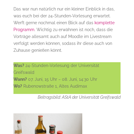
Das war nun natürlich nur ein kleiner Einblick in das,
was euch bei der 24-Stunden-Vorlesung erwartet.
Werft gerne nochmal einen Blick auf das
komplette
Programm
. Wichtig zu erwähnen ist noch, dass die
Vorträge allesamt auch auf Moodle im Livestream
verfolgt werden können, sodass ihr diese auch von
Zuhause genießen könnt.
Was?
24-Stunden-Vorlesung der Universität
Greifswald
Wann?
07. Juni, 15 Uhr – 08. Juni, 14:30 Uhr
Wo?
Rubenowstraße 1, Altes Audimax
Beitragsbild: AStA der Universität Greifswald