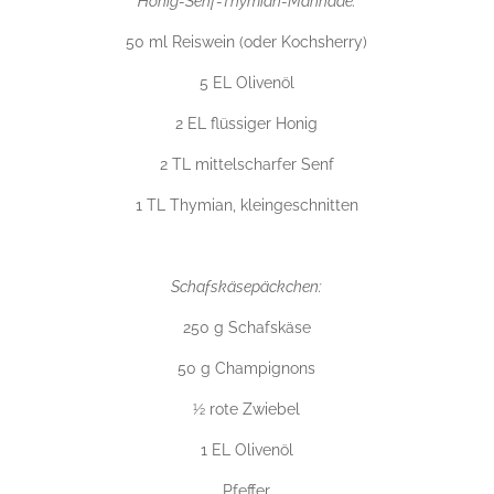
Honig-Senf-Thymian-Marinade:
50 ml Reiswein (oder Kochsherry)
5 EL Olivenöl
2 EL flüssiger Honig
2 TL mittelscharfer Senf
1 TL Thymian, kleingeschnitten
Schafskäsepäckchen:
250 g Schafskäse
50 g Champignons
½ rote Zwiebel
1 EL Olivenöl
Pfeffer