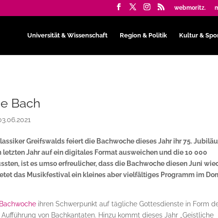
webmoritz.
m
Universität & Wissenschaft
Region & Politik
Kultur & Spo
ge Bach
03.06.2021
Klassiker Greifswalds feiert die Bachwoche dieses Jahr ihr 75. Jubilä
letzten Jahr auf ein digitales Format ausweichen und die 10 000
sten, ist es umso erfreulicher, dass die Bachwoche diesen Juni wie
ietet das Musikfestival ein kleines aber vielfältiges Programm im Do
 Bachwoche
ihren Schwerpunkt auf tägliche Gottesdienste in Form d
r Aufführung von Bachkantaten. Hinzu kommt dieses Jahr „Geistliche