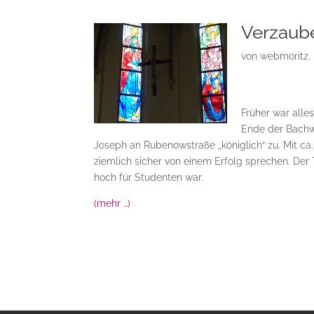
Verzaub
von
webmoritz.
Früher war alle
Ende der Bachw
Joseph an Rubenowstraße „königlich“ zu. Mit ca
ziemlich sicher von einem Erfolg sprechen. Der 
hoch für Studenten war.
(mehr …)