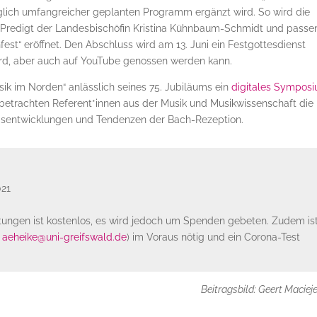
lich umfangreicher geplanten Programm ergänzt wird. So wird die
r Predigt der Landesbischöfin Kristina Kühnbaum-Schmidt und passe
st“ eröffnet. Den Abschluss wird am 13. Juni ein Festgottesdienst
wird, aber auch auf YouTube genossen werden kann.
sik im Norden“ anlässlich seines 75. Jubiläums ein
digitales Sympos
 betrachten Referent*innen aus der Musik und Musikwissenschaft die
umsentwicklungen und Tendenzen der Bach-Rezeption.
021
ltungen ist kostenlos, es wird jedoch um Spenden gebeten. Zudem is
n
aeheike@uni-greifswald.de
) im Voraus nötig und ein Corona-Test
Beitragsbild: Geert Maciej