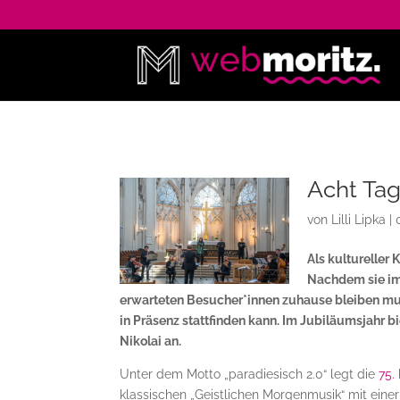
Acht Ta
von
Lilli Lipka
|
Als kultureller 
Nachdem sie im 
erwarteten Besucher*innen zuhause bleiben mus
in Präsenz stattfinden kann. Im Jubiläumsjahr b
Nikolai an.
Unter dem Motto „paradiesisch 2.0“ legt die
75.
klassischen „Geistlichen Morgenmusik“ mit eine