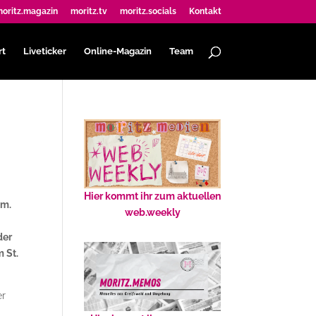
oritz.magazin
moritz.tv
moritz.socials
Kontakt
rt
Liveticker
Online-Magazin
Team
Hier kommt ihr zum aktuellen
um.
web.weekly
der
m St.
er