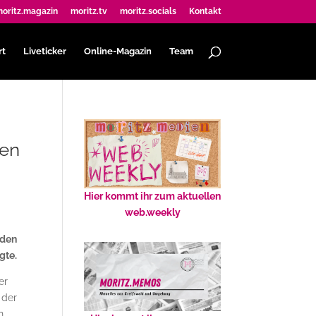
oritz.magazin
moritz.tv
moritz.socials
Kontakt
rt
Liveticker
Online-Magazin
Team
gen
Hier kommt ihr zum aktuellen
web.weekly
 den
gte.
er
 der
n