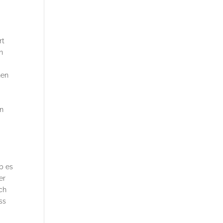
rt
n
nen
en
b es
er
ch
ss
r