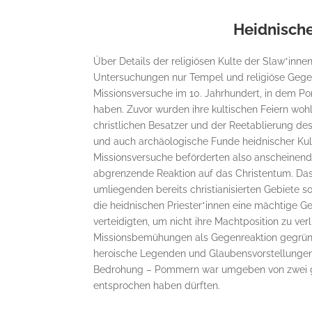
Heidnisch
Über Details der religiösen Kulte der Slaw*innen
Untersuchungen nur Tempel und religiöse Gegens
Missionsversuche im 10. Jahrhundert, in dem Po
haben. Zuvor wurden ihre kultischen Feiern woh
christlichen Besatzer und der Reetablierung 
und auch archäologische Funde heidnischer Kult
Missionsversuche beförderten also anscheinend 
abgrenzende Reaktion auf das Christentum. Dass
umliegenden bereits christianisierten Gebiete s
die heidnischen Priester*innen eine mächtige G
verteidigten, um nicht ihre Machtposition zu ver
Missionsbemühungen als Gegenreaktion gegründ
heroische Legenden und Glaubensvorstellungen b
Bedrohung – Pommern war umgeben von zwei 
entsprochen haben dürften.