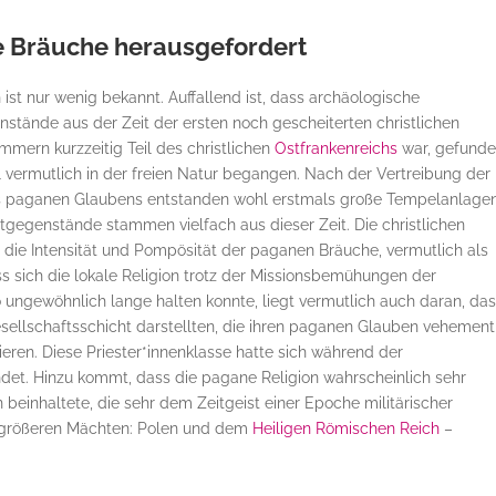
e Bräuche herausgefordert
 ist nur wenig bekannt. Auffallend ist, dass archäologische
tände aus der Zeit der ersten noch gescheiterten christlichen
mmern kurzzeitig Teil des christlichen
Ostfrankenreichs
war, gefund
l vermutlich in der freien Natur begangen. Nach der Vertreibung der
des paganen Glaubens entstanden wohl erstmals große Tempelanlagen
gegenstände stammen vielfach aus dieser Zeit. Die christlichen
die Intensität und Pompösität der paganen Bräuche, vermutlich als
 sich die lokale Religion trotz der Missionsbemühungen der
o ungewöhnlich lange halten konnte, liegt vermutlich auch daran, da
esellschaftsschicht darstellten, die ihren paganen Glauben vehement
lieren. Diese Priester*innenklasse hatte sich während der
et. Hinzu kommt, dass die pagane Religion wahrscheinlich sehr
einhaltete, die sehr dem Zeitgeist einer Epoche militärischer
größeren Mächten: Polen und dem
Heiligen Römischen Reich
–