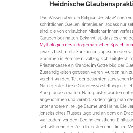
Heidnische Glaubensprakti
Das Wissen über die Religion der Slaw*innen vor 
schriftlichen Quellen hinterließen, sodass nur 
sind, die von christlichen Missionar*innen verf
Glauben beinhalten. Bekannt ist, dass es eine 
Mythologien des indogermanischen Sprachrau
jeweils bestimmte Funktionen zugeschrieben wu
Stämmen in Pommern, vollzog sich zeitgleich m
Priesterklasse ein Wandel im Götterbild der Gl
Zuständigkeiten gewesen waren, wurden nun z
verehrt wurden. Teil der gesamten slawischen
Naturgeister. Diese Glaubensvorstellungen blieb
Aberglaube erhalten. Naturgeister wurden unte
angenommen und verehrt. Zudem ging man davo
unter anderem heilige Bäume und Haine. Die Jen
jenseits eines Flusses läge und an dem ein Dra
war zudem vor dem Beginn christlicher Einflussn
sich während der Zeit der ersten christlichen 