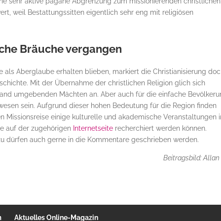
ine sehr aktive pagane Abgrenzung zum missionierenden christlichen
t, weil Bestattungssitten eigentlich sehr eng mit religiösen
che Bräuche vergangen
als Aberglaube erhalten blieben, markiert die Christianisierung do
ichte. Mit der Übernahme der christlichen Religion glich sich
 Land umgebenden Mächten an. Aber auch für die einfache Bevölker
wesen sein. Aufgrund dieser hohen Bedeutung für die Region finden
en Missionsreise einige kulturelle und akademische Veranstaltungen 
ie auf der zugehörigen
Internetseite
recherchiert werden können.
zu dürfen auch gerne in die Kommentare geschrieben werden.
Beitragsbild: Allan
m
Aktuelles Online-Magazin