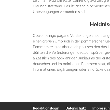
Leichname durchsetzte, während gleichzeitig e
Glauben stattfand. Das ist deshalb bemerkenswer
Überzeugungen verbunden sind.
Heidnis
Obwohl einige pagane Vorstellungen noch lange 
einen großen Umbruch in der pommerschen Gesch
Pommern religiös aber auch politisch den das
dürften die Veränderungen deutlich spürbar ge
anlässlich des 900-jährigen Jubiläums der erst
deutschen und im polnischen Pommern statt, d
Informationen, Ergänzungen oder Eindrücke da
Redaktionslogin
Datenschutz
Impressu