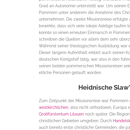
Grad an Autonomie unterstellt war. Um seinen E
Pommern unter anderem die Annahme des Christ
unternehmen. Die zweite Missionsreise erfolgt
bewirkte, dass sich viele lokale Adelige taufen 
konnte so einen erneuten Einmarsch in Pommern
schreiben die Quellen vor allem dem sehr über
Während seiner theologischen Ausbildung war er
Dieser längere Aufenthalt erklärt auch seinen 
deutschen Königshof tätig, war also in den führ
seinen beiden pommerschen Missionsreisen seie
etliche Personen getauft worden.
Heidnische Slaw
Zum Zeitpunkt der Missionsreise war Pommern ei
westkirchlichen
, also nicht orthodoxen, Europa e
Großfürstentum Litauen
noch später. Die Region
christlichen Gebieten umgeben. Durch
Handelsk
auch bereits erste christliche Gemeinden, die par