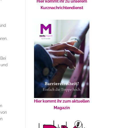
Hier kommt ihr zu unserem
Kurznachrichtendienst
 und
ren.
-
 Bei
 und
Hier kommt ihr zum aktuellen
im
Magazin
 von
en