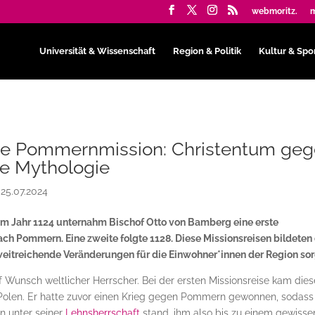
webmoritz.
m
Universität & Wissenschaft
Region & Politik
Kultur & Spo
re Pommernmission: Christentum ge
he Mythologie
|
25.07.2024
im Jahr 1124 unternahm Bischof Otto von Bamberg eine erste
ch Pommern. Eine zweite folgte 1128. Diese Missionsreisen bildeten
 weitreichende Veränderungen für die Einwohner*innen der Region sor
 Wunsch weltlicher Herrscher. Bei der ersten Missionsreise kam dies
Polen. Er hatte zuvor einen Krieg gegen Pommern gewonnen, sodass
n unter seiner
Lehnsherrschaft
stand, ihm also bis zu einem gewisse