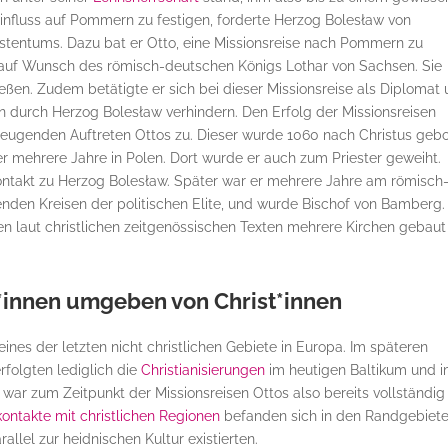
influss auf Pommern zu festigen, forderte Herzog Bolesław von
entums. Dazu bat er Otto, eine Missionsreise nach Pommern zu
e auf Wunsch des römisch-deutschen Königs Lothar von Sachsen. Sie
ließen. Zudem betätigte er sich bei dieser Missionsreise als Diplomat
 durch Herzog Bolesław verhindern. Den Erfolg der Missionsreisen
zeugenden Auftreten Ottos zu. Dieser wurde 1060 nach Christus gebo
 mehrere Jahre in Polen. Dort wurde er auch zum Priester geweiht.
Kontakt zu Herzog Bolesław. Später war er mehrere Jahre am römisch
enden Kreisen der politischen Elite, und wurde Bischof von Bamberg.
n laut christlichen zeitgenössischen Texten mehrere Kirchen gebaut
*innen umgeben von Christ*innen
nes der letzten nicht christlichen Gebiete in Europa. Im späteren
rfolgten lediglich die
Christianisierungen
im heutigen Baltikum und 
 war zum Zeitpunkt der Missionsreisen Ottos also bereits vollständig
ontakte mit christlichen Regionen
befanden sich in den Randgebiet
allel zur heidnischen Kultur existierten.