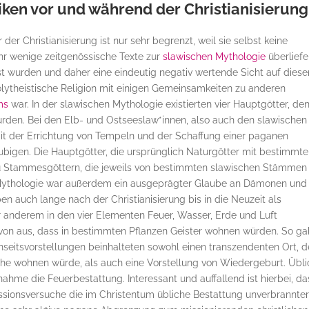
ken vor und während der Christianisierung
der Christianisierung ist nur sehr begrenzt, weil sie selbst keine
sehr wenige zeitgenössische Texte zur
slawischen Mythologie
überliefe
asst wurden und daher eine eindeutig negativ wertende Sicht auf diese
polytheistische Religion mit einigen Gemeinsamkeiten zu anderen
ms
war. In der slawischen Mythologie existierten vier Hauptgötter, de
rden. Bei den Elb- und Ostseeslaw*innen, also auch den slawischen
it der Errichtung von Tempeln und der Schaffung einer paganen
äubigen. Die Hauptgötter, die ursprünglich Naturgötter mit bestimmt
u Stammesgöttern, die jeweils von bestimmten slawischen Stämmen
 Mythologie war außerdem ein ausgeprägter Glaube an Dämonen und
en auch lange nach der Christianisierung bis in die Neuzeit als
r anderem in den vier Elementen Feuer, Wasser, Erde und Luft
n aus, dass in bestimmten Pflanzen Geister wohnen würden. So ga
seitsvorstellungen beinhalteten sowohl einen transzendenten Ort, d
che wohnen würde, als auch eine Vorstellung von Wiedergeburt. Übli
ahme die Feuerbestattung. Interessant und auffallend ist hierbei, da
Missionsversuche die im Christentum übliche Bestattung unverbrannte