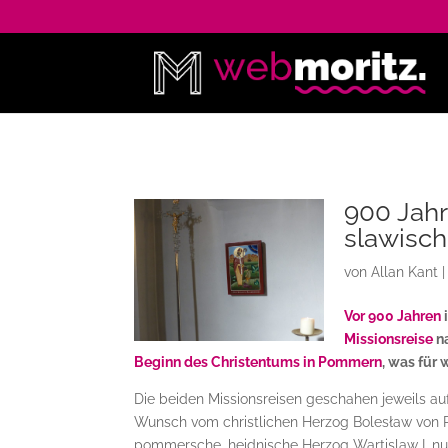
900 Jah
slawisc
von
Allan Kant
Vor 900 Jahren
Missionsreise
na
Beginn des Christentums in Pommern
, was für
Die beiden Missionsreisen geschahen jeweils auf
Wunsch vom christlichen Herzog Bolesław von 
pommersche, heidnische Herzog Wartislaw I. nu