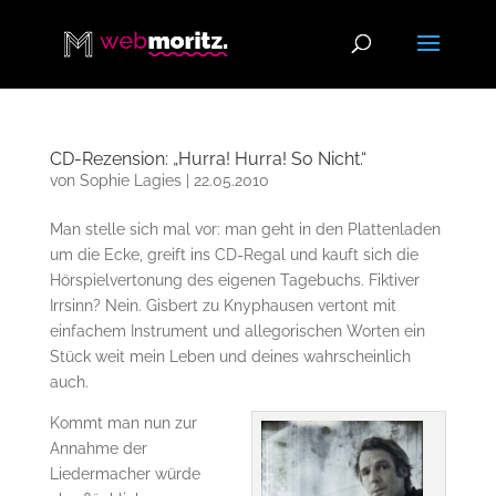
CD-Rezension: „Hurra! Hurra! So Nicht.“
von
Sophie Lagies
|
22.05.2010
Man stelle sich mal vor: man geht in den Plattenladen
um die Ecke, greift ins CD-Regal und kauft sich die
Hörspielvertonung des eigenen Tagebuchs. Fiktiver
Irrsinn? Nein. Gisbert zu Knyphausen vertont mit
einfachem Instrument und allegorischen Worten ein
Stück weit mein Leben und deines wahrscheinlich
auch.
Kommt man nun zur
Annahme der
Liedermacher würde